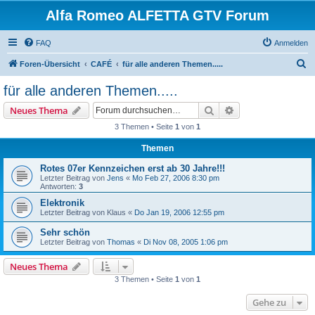
Alfa Romeo ALFETTA GTV Forum
FAQ
Anmelden
S
Foren-Übersicht
CAFÉ
für alle anderen Themen.....
u
für alle anderen Themen.....
c
Suche
Erweiterte Suche
Neues Thema
h
3 Themen • Seite
1
von
1
e
Themen
Rotes 07er Kennzeichen erst ab 30 Jahre!!!
Letzter Beitrag von
Jens
«
Mo Feb 27, 2006 8:30 pm
Antworten:
3
Elektronik
Letzter Beitrag von
Klaus
«
Do Jan 19, 2006 12:55 pm
Sehr schön
Letzter Beitrag von
Thomas
«
Di Nov 08, 2005 1:06 pm
Neues Thema
3 Themen • Seite
1
von
1
Gehe zu