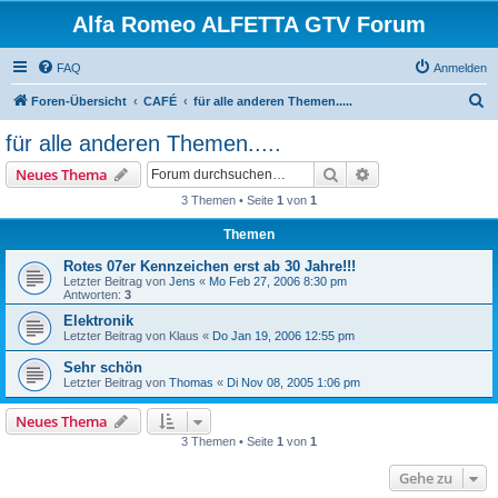
Alfa Romeo ALFETTA GTV Forum
FAQ
Anmelden
S
Foren-Übersicht
CAFÉ
für alle anderen Themen.....
u
für alle anderen Themen.....
c
Suche
Erweiterte Suche
Neues Thema
h
3 Themen • Seite
1
von
1
e
Themen
Rotes 07er Kennzeichen erst ab 30 Jahre!!!
Letzter Beitrag von
Jens
«
Mo Feb 27, 2006 8:30 pm
Antworten:
3
Elektronik
Letzter Beitrag von
Klaus
«
Do Jan 19, 2006 12:55 pm
Sehr schön
Letzter Beitrag von
Thomas
«
Di Nov 08, 2005 1:06 pm
Neues Thema
3 Themen • Seite
1
von
1
Gehe zu