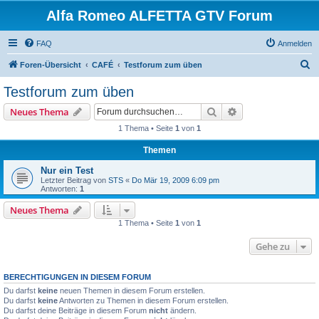
Alfa Romeo ALFETTA GTV Forum
FAQ
Anmelden
S
Foren-Übersicht
CAFÉ
Testforum zum üben
u
Testforum zum üben
c
Suche
Erweiterte Suche
Neues Thema
h
1 Thema • Seite
1
von
1
e
Themen
Nur ein Test
Letzter Beitrag von
STS
«
Do Mär 19, 2009 6:09 pm
Antworten:
1
Neues Thema
1 Thema • Seite
1
von
1
Gehe zu
BERECHTIGUNGEN IN DIESEM FORUM
Du darfst
keine
neuen Themen in diesem Forum erstellen.
Du darfst
keine
Antworten zu Themen in diesem Forum erstellen.
Du darfst deine Beiträge in diesem Forum
nicht
ändern.