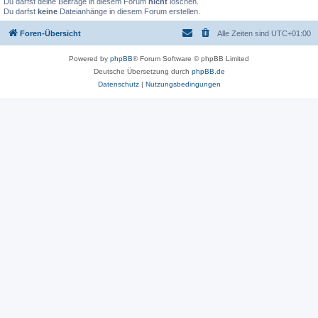
Du darfst deine Beiträge in diesem Forum
nicht
löschen.
Du darfst
keine
Dateianhänge in diesem Forum erstellen.
Foren-Übersicht
Alle Zeiten sind
UTC+01:00
Powered by
phpBB
® Forum Software © phpBB Limited
Deutsche Übersetzung durch
phpBB.de
Datenschutz
|
Nutzungsbedingungen