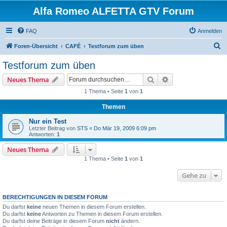
Alfa Romeo ALFETTA GTV Forum
FAQ
Anmelden
S
Foren-Übersicht
CAFÉ
Testforum zum üben
u
Testforum zum üben
c
Suche
Erweiterte Suche
Neues Thema
h
1 Thema • Seite
1
von
1
e
Themen
Nur ein Test
Letzter Beitrag von
STS
«
Do Mär 19, 2009 6:09 pm
Antworten:
1
Neues Thema
1 Thema • Seite
1
von
1
Gehe zu
BERECHTIGUNGEN IN DIESEM FORUM
Du darfst
keine
neuen Themen in diesem Forum erstellen.
Du darfst
keine
Antworten zu Themen in diesem Forum erstellen.
Du darfst deine Beiträge in diesem Forum
nicht
ändern.