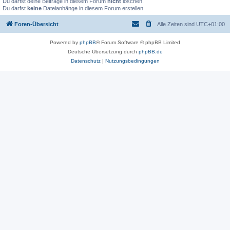
Du darfst deine Beiträge in diesem Forum
nicht
löschen.
Du darfst
keine
Dateianhänge in diesem Forum erstellen.
Foren-Übersicht
Alle Zeiten sind
UTC+01:00
Powered by
phpBB
® Forum Software © phpBB Limited
Deutsche Übersetzung durch
phpBB.de
Datenschutz
|
Nutzungsbedingungen