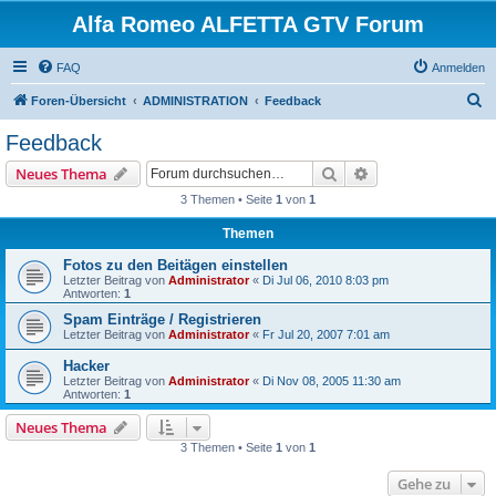
Alfa Romeo ALFETTA GTV Forum
FAQ
Anmelden
S
Foren-Übersicht
ADMINISTRATION
Feedback
u
Feedback
c
Suche
Erweiterte Suche
Neues Thema
h
3 Themen • Seite
1
von
1
e
Themen
Fotos zu den Beitägen einstellen
Letzter Beitrag von
Administrator
«
Di Jul 06, 2010 8:03 pm
Antworten:
1
Spam Einträge / Registrieren
Letzter Beitrag von
Administrator
«
Fr Jul 20, 2007 7:01 am
Hacker
Letzter Beitrag von
Administrator
«
Di Nov 08, 2005 11:30 am
Antworten:
1
Neues Thema
3 Themen • Seite
1
von
1
Gehe zu