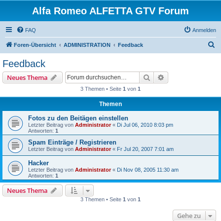
Alfa Romeo ALFETTA GTV Forum
FAQ
Anmelden
S
Foren-Übersicht
ADMINISTRATION
Feedback
u
Feedback
c
Suche
Erweiterte Suche
Neues Thema
h
3 Themen • Seite
1
von
1
e
Themen
Fotos zu den Beitägen einstellen
Letzter Beitrag von
Administrator
«
Di Jul 06, 2010 8:03 pm
Antworten:
1
Spam Einträge / Registrieren
Letzter Beitrag von
Administrator
«
Fr Jul 20, 2007 7:01 am
Hacker
Letzter Beitrag von
Administrator
«
Di Nov 08, 2005 11:30 am
Antworten:
1
Neues Thema
3 Themen • Seite
1
von
1
Gehe zu