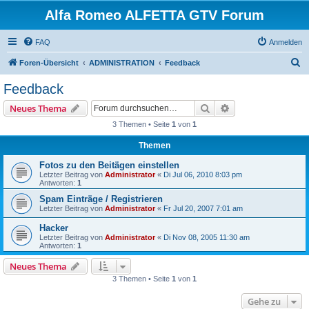
Alfa Romeo ALFETTA GTV Forum
FAQ
Anmelden
S
Foren-Übersicht
ADMINISTRATION
Feedback
u
Feedback
c
Suche
Erweiterte Suche
Neues Thema
h
3 Themen • Seite
1
von
1
e
Themen
Fotos zu den Beitägen einstellen
Letzter Beitrag von
Administrator
«
Di Jul 06, 2010 8:03 pm
Antworten:
1
Spam Einträge / Registrieren
Letzter Beitrag von
Administrator
«
Fr Jul 20, 2007 7:01 am
Hacker
Letzter Beitrag von
Administrator
«
Di Nov 08, 2005 11:30 am
Antworten:
1
Neues Thema
3 Themen • Seite
1
von
1
Gehe zu