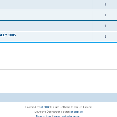
1
1
1
ALLY 2005
1
Powered by
phpBB
® Forum Software © phpBB Limited
Deutsche Übersetzung durch
phpBB.de
Datenschutz
|
Nutzungsbedingungen