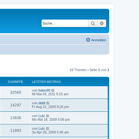
Suche
Erweiterte Suche
Anmelden
19 Themen • Seite
1
von
1
ZUGRIFFE
LETZTER BEITRAG
von
balou99
32560
Mi Mai 04, 2011 9:15 am
von
diddi
14297
Fr Aug 21, 2009 8:26 pm
von
Lutz
13638
Mo Mai 18, 2009 5:06 pm
von
Lutz
11893
So Apr 26, 2009 5:46 am