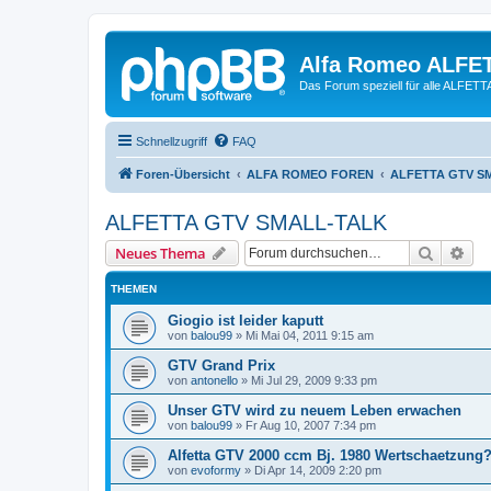
Alfa Romeo ALFE
Das Forum speziell für alle ALFE
Schnellzugriff
FAQ
Foren-Übersicht
ALFA ROMEO FOREN
ALFETTA GTV S
ALFETTA GTV SMALL-TALK
Suche
Erw
Neues Thema
THEMEN
Giogio ist leider kaputt
von
balou99
»
Mi Mai 04, 2011 9:15 am
GTV Grand Prix
von
antonello
»
Mi Jul 29, 2009 9:33 pm
Unser GTV wird zu neuem Leben erwachen
von
balou99
»
Fr Aug 10, 2007 7:34 pm
Alfetta GTV 2000 ccm Bj. 1980 Wertschaetzung
von
evoformy
»
Di Apr 14, 2009 2:20 pm