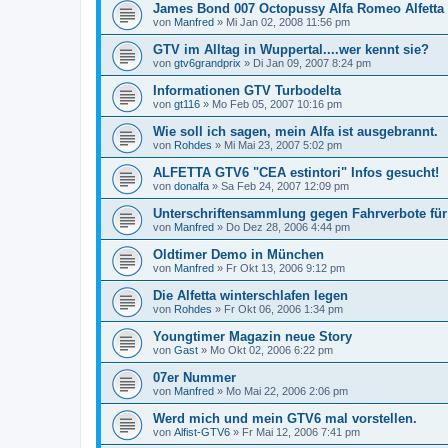
James Bond 007 Octopussy Alfa Romeo Alfetta
von
Manfred
»
Mi Jan 02, 2008 11:56 pm
GTV im Alltag in Wuppertal....wer kennt sie?
von
gtv6grandprix
»
Di Jan 09, 2007 8:24 pm
Informationen GTV Turbodelta
von
gt116
»
Mo Feb 05, 2007 10:16 pm
Wie soll ich sagen, mein Alfa ist ausgebrannt.
von
Rohdes
»
Mi Mai 23, 2007 5:02 pm
ALFETTA GTV6 "CEA estintori" Infos gesucht!
von
donalfa
»
Sa Feb 24, 2007 12:09 pm
Unterschriftensammlung gegen Fahrverbote für
von
Manfred
»
Do Dez 28, 2006 4:44 pm
Oldtimer Demo in München
von
Manfred
»
Fr Okt 13, 2006 9:12 pm
Die Alfetta winterschlafen legen
von
Rohdes
»
Fr Okt 06, 2006 1:34 pm
Youngtimer Magazin neue Story
von
Gast
»
Mo Okt 02, 2006 6:22 pm
07er Nummer
von
Manfred
»
Mo Mai 22, 2006 2:06 pm
Werd mich und mein GTV6 mal vorstellen.
von
Alfist-GTV6
»
Fr Mai 12, 2006 7:41 pm