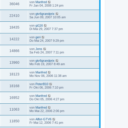
von
Manfred
36046
Fr Jan 04, 2008 1:24 pm
von
gtv6grandprix
22410
Sa Jun 09, 2007 10:05 am
von
gt116
18435
Di Mai 29, 2007 7:37 pm
von
geri
14222
Do Mai 24, 2007 9:29 pm
von
Jens
14866
Sa Feb 24, 2007 7:11 pm
von
gtv6grandprix
13960
Mo Feb 19, 2007 8:49 am
von
Manfred
18123
Mo Nov 06, 2006 11:38 am
von
PeterB10
18168
Fr Okt 06, 2006 7:10 pm
von
Manfred
16952
Do Okt 05, 2006 4:27 pm
von
Manfred
11063
Mo Mai 22, 2006 2:06 pm
von
Alfist-GTV6
11850
Fr Mai 12, 2006 7:41 pm