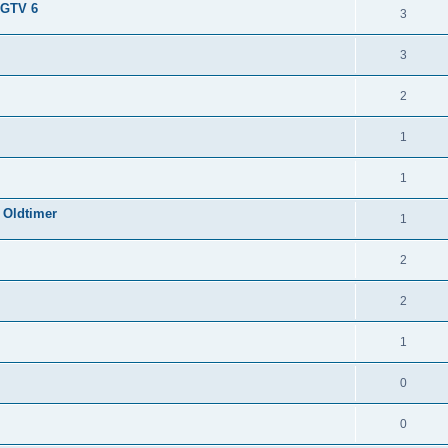
 GTV 6
3
3
2
1
1
 Oldtimer
1
2
2
1
0
0