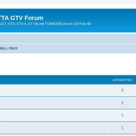
TTA GTV Forum
TTA GT, GTV, GTV 6, GT V8 und TURBODELTA von 1974 bis 86
MALL-TALK
eiterte Suche
ANTWORTEN
0
2
1
?
1