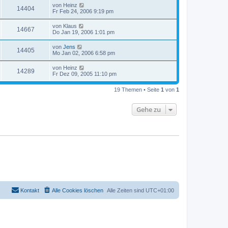
von
Heinz
14404
Fr Feb 24, 2006 9:19 pm
von
Klaus
14667
Do Jan 19, 2006 1:01 pm
von
Jens
14405
Mo Jan 02, 2006 6:58 pm
von
Heinz
14289
Fr Dez 09, 2005 11:10 pm
19 Themen • Seite
1
von
1
Gehe zu
Kontakt
Alle Cookies löschen
Alle Zeiten sind
UTC+01:00