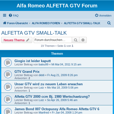
Alfa Romeo ALFETTA GTV Forum
FAQ
Anmelden
S
Foren-Übersicht
ALFA ROMEO FOREN
ALFETTA GTV SMALL-TALK
u
ALFETTA GTV SMALL-TALK
c
Suche
Erweiterte Suche
Neues Thema
h
19 Themen • Seite
1
von
1
e
Themen
Giogio ist leider kaputt
Letzter Beitrag von
balou99
«
Mi Mai 04, 2011 9:15 am
GTV Grand Prix
Letzter Beitrag von
diddi
«
Fr Aug 21, 2009 8:26 pm
Antworten:
2
Unser GTV wird zu neuem Leben erwachen
Letzter Beitrag von
Lutz
«
Mo Mai 18, 2009 5:06 pm
Antworten:
1
Alfetta GTV 2000 ccm Bj. 1980 Wertschaetzung?
Letzter Beitrag von
Lutz
«
So Apr 26, 2009 5:46 am
Antworten:
1
James Bond 007 Octopussy Alfa Romeo Alfetta GTV 6
Letzter Beitrag von
Manfred
«
Fr Jan 04, 2008 1:24 pm