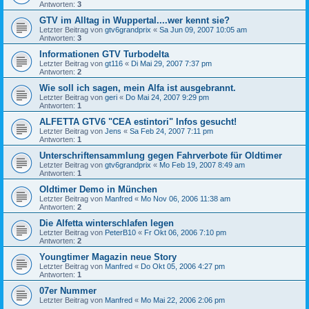
Antworten:
3
GTV im Alltag in Wuppertal....wer kennt sie?
Letzter Beitrag von
gtv6grandprix
«
Sa Jun 09, 2007 10:05 am
Antworten:
3
Informationen GTV Turbodelta
Letzter Beitrag von
gt116
«
Di Mai 29, 2007 7:37 pm
Antworten:
2
Wie soll ich sagen, mein Alfa ist ausgebrannt.
Letzter Beitrag von
geri
«
Do Mai 24, 2007 9:29 pm
Antworten:
1
ALFETTA GTV6 "CEA estintori" Infos gesucht!
Letzter Beitrag von
Jens
«
Sa Feb 24, 2007 7:11 pm
Antworten:
1
Unterschriftensammlung gegen Fahrverbote für Oldtimer
Letzter Beitrag von
gtv6grandprix
«
Mo Feb 19, 2007 8:49 am
Antworten:
1
Oldtimer Demo in München
Letzter Beitrag von
Manfred
«
Mo Nov 06, 2006 11:38 am
Antworten:
2
Die Alfetta winterschlafen legen
Letzter Beitrag von
PeterB10
«
Fr Okt 06, 2006 7:10 pm
Antworten:
2
Youngtimer Magazin neue Story
Letzter Beitrag von
Manfred
«
Do Okt 05, 2006 4:27 pm
Antworten:
1
07er Nummer
Letzter Beitrag von
Manfred
«
Mo Mai 22, 2006 2:06 pm