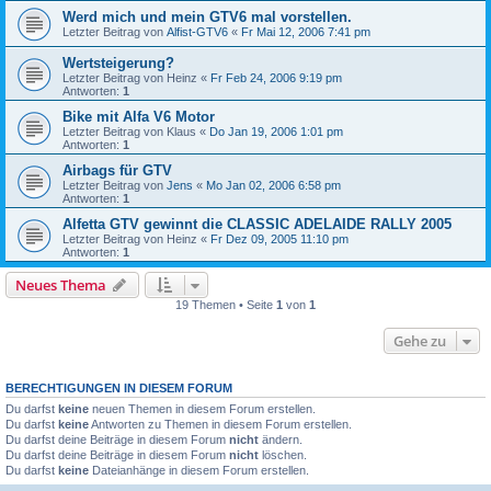
Werd mich und mein GTV6 mal vorstellen.
Letzter Beitrag von
Alfist-GTV6
«
Fr Mai 12, 2006 7:41 pm
Wertsteigerung?
Letzter Beitrag von
Heinz
«
Fr Feb 24, 2006 9:19 pm
Antworten:
1
Bike mit Alfa V6 Motor
Letzter Beitrag von
Klaus
«
Do Jan 19, 2006 1:01 pm
Antworten:
1
Airbags für GTV
Letzter Beitrag von
Jens
«
Mo Jan 02, 2006 6:58 pm
Antworten:
1
Alfetta GTV gewinnt die CLASSIC ADELAIDE RALLY 2005
Letzter Beitrag von
Heinz
«
Fr Dez 09, 2005 11:10 pm
Antworten:
1
Neues Thema
19 Themen • Seite
1
von
1
Gehe zu
BERECHTIGUNGEN IN DIESEM FORUM
Du darfst
keine
neuen Themen in diesem Forum erstellen.
Du darfst
keine
Antworten zu Themen in diesem Forum erstellen.
Du darfst deine Beiträge in diesem Forum
nicht
ändern.
Du darfst deine Beiträge in diesem Forum
nicht
löschen.
Du darfst
keine
Dateianhänge in diesem Forum erstellen.