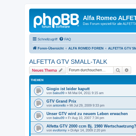
Alfa Romeo ALFE
Das Forum speziell für alle ALFE
Schnellzugriff
FAQ
Foren-Übersicht
ALFA ROMEO FOREN
ALFETTA GTV S
ALFETTA GTV SMALL-TALK
Suche
Erw
Neues Thema
THEMEN
Giogio ist leider kaputt
von
balou99
»
Mi Mai 04, 2011 9:15 am
GTV Grand Prix
von
antonello
»
Mi Jul 29, 2009 9:33 pm
Unser GTV wird zu neuem Leben erwachen
von
balou99
»
Fr Aug 10, 2007 7:34 pm
Alfetta GTV 2000 ccm Bj. 1980 Wertschaetzung
von
evoformy
»
Di Apr 14, 2009 2:20 pm