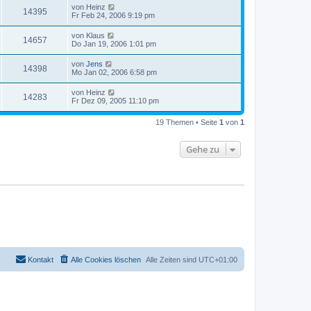
von
Heinz
14395
Fr Feb 24, 2006 9:19 pm
von
Klaus
14657
Do Jan 19, 2006 1:01 pm
von
Jens
14398
Mo Jan 02, 2006 6:58 pm
von
Heinz
14283
Fr Dez 09, 2005 11:10 pm
19 Themen • Seite
1
von
1
Gehe zu
Kontakt
Alle Cookies löschen
Alle Zeiten sind
UTC+01:00