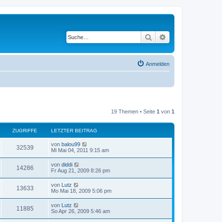
Suche
Erweiterte Suche
Anmelden
19 Themen • Seite
1
von
1
ZUGRIFFE
LETZTER BEITRAG
von
balou99
32539
Mi Mai 04, 2011 9:15 am
von
diddi
14286
Fr Aug 21, 2009 8:26 pm
von
Lutz
13633
Mo Mai 18, 2009 5:06 pm
von
Lutz
11885
So Apr 26, 2009 5:46 am