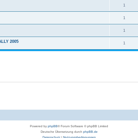
1
1
1
ALLY 2005
1
Powered by
phpBB
® Forum Software © phpBB Limited
Deutsche Übersetzung durch
phpBB.de
Datenschutz
|
Nutzungsbedingungen