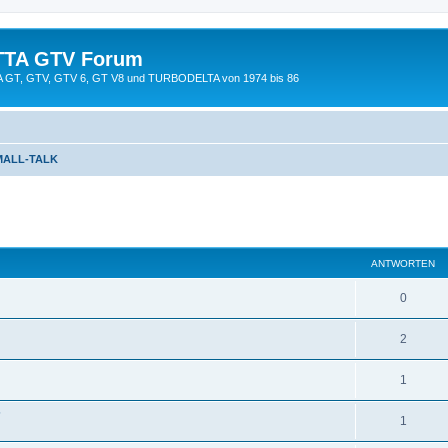
TTA GTV Forum
TTA GT, GTV, GTV 6, GT V8 und TURBODELTA von 1974 bis 86
MALL-TALK
eiterte Suche
ANTWORTEN
0
2
1
?
1