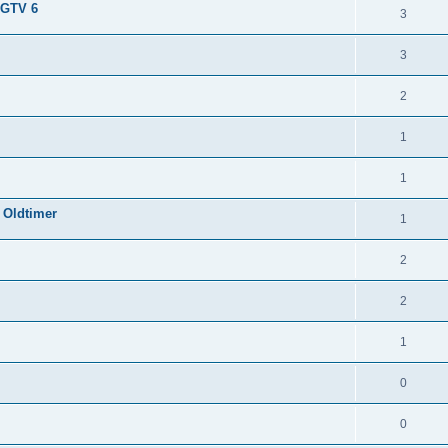
 GTV 6
3
3
2
1
1
 Oldtimer
1
2
2
1
0
0