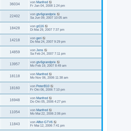
von
Manfred
36034
Fr Jan 04, 2008 1:24 pm
von
gtv6grandprix
22402
Sa Jun 09, 2007 10:05 am
von
gt116
18428
Di Mai 29, 2007 7:37 pm
von
geri
14218
Do Mai 24, 2007 9:29 pm
von
Jens
14859
Sa Feb 24, 2007 7:11 pm
von
gtv6grandprix
13957
Mo Feb 19, 2007 8:49 am
von
Manfred
18118
Mo Nov 06, 2006 11:38 am
von
PeterB10
18160
Fr Okt 06, 2006 7:10 pm
von
Manfred
16948
Do Okt 05, 2006 4:27 pm
von
Manfred
11054
Mo Mai 22, 2006 2:06 pm
von
Alfist-GTV6
11843
Fr Mai 12, 2006 7:41 pm