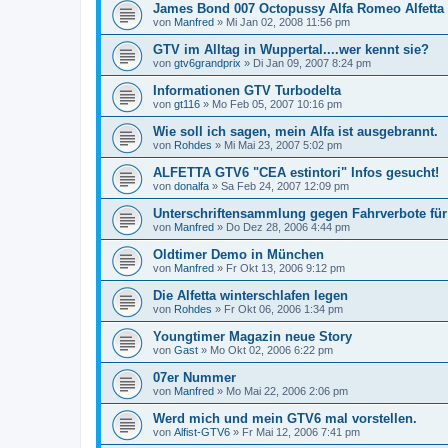
James Bond 007 Octopussy Alfa Romeo Alfetta
von
Manfred
»
Mi Jan 02, 2008 11:56 pm
GTV im Alltag in Wuppertal....wer kennt sie?
von
gtv6grandprix
»
Di Jan 09, 2007 8:24 pm
Informationen GTV Turbodelta
von
gt116
»
Mo Feb 05, 2007 10:16 pm
Wie soll ich sagen, mein Alfa ist ausgebrannt.
von
Rohdes
»
Mi Mai 23, 2007 5:02 pm
ALFETTA GTV6 "CEA estintori" Infos gesucht!
von
donalfa
»
Sa Feb 24, 2007 12:09 pm
Unterschriftensammlung gegen Fahrverbote für
von
Manfred
»
Do Dez 28, 2006 4:44 pm
Oldtimer Demo in München
von
Manfred
»
Fr Okt 13, 2006 9:12 pm
Die Alfetta winterschlafen legen
von
Rohdes
»
Fr Okt 06, 2006 1:34 pm
Youngtimer Magazin neue Story
von
Gast
»
Mo Okt 02, 2006 6:22 pm
07er Nummer
von
Manfred
»
Mo Mai 22, 2006 2:06 pm
Werd mich und mein GTV6 mal vorstellen.
von
Alfist-GTV6
»
Fr Mai 12, 2006 7:41 pm