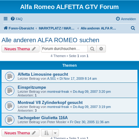
Alfa Romeo ALFETTA GTV Forum
FAQ
Anmelden
S
Foren-Übersicht
MARKTPLATZ / MARKETPLACE
Alle anderen ALFA ROMEO suchen
u
Alle anderen ALFA ROMEO suchen
c
Suche
Erweiterte Suche
Neues Thema
h
4 Themen • Seite
1
von
1
e
Themen
Alfetta Limousine gesucht
Letzter Beitrag von
A.501
«
Di Nov 17, 2009 8:14 am
Einspritzumpe
Letzter Beitrag von
montreal-freak
«
Do Aug 09, 2007 3:20 pm
Antworten:
1
Montreal V8 Zylinderkopf gesucht
Letzter Beitrag von
montreal-freak
«
Do Aug 09, 2007 3:19 pm
Antworten:
3
Tachogeber Giulietta 116A
Letzter Beitrag von
Peter Mosler
«
Fr Dez 30, 2005 11:36 am
Neues Thema
4 Themen • Seite
1
von
1