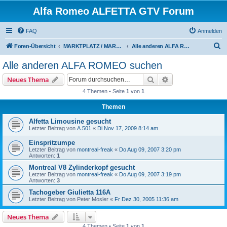
Alfa Romeo ALFETTA GTV Forum
FAQ
Anmelden
S
Foren-Übersicht
MARKTPLATZ / MARKETPLACE
Alle anderen ALFA ROMEO suchen
u
Alle anderen ALFA ROMEO suchen
c
Suche
Erweiterte Suche
Neues Thema
h
4 Themen • Seite
1
von
1
e
Themen
Alfetta Limousine gesucht
Letzter Beitrag von
A.501
«
Di Nov 17, 2009 8:14 am
Einspritzumpe
Letzter Beitrag von
montreal-freak
«
Do Aug 09, 2007 3:20 pm
Antworten:
1
Montreal V8 Zylinderkopf gesucht
Letzter Beitrag von
montreal-freak
«
Do Aug 09, 2007 3:19 pm
Antworten:
3
Tachogeber Giulietta 116A
Letzter Beitrag von
Peter Mosler
«
Fr Dez 30, 2005 11:36 am
Neues Thema
4 Themen • Seite
1
von
1