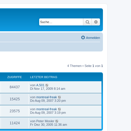
Suche
Erweiterte Suche
Anmelden
4 Themen • Seite
1
von
1
ZUGRIFFE
LETZTER BEITRAG
von
A.501
84437
Di Nov 17, 2009 8:14 am
von
montreal-freak
15425
Do Aug 09, 2007 3:20 pm
von
montreal-freak
23575
Do Aug 09, 2007 3:19 pm
von
Peter Mosler
11424
Fr Dez 30, 2005 11:36 am