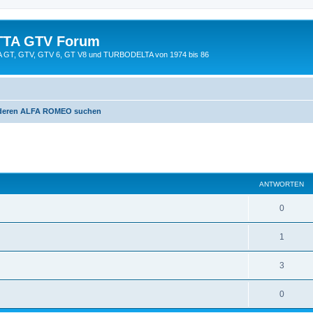
TTA GTV Forum
TTA GT, GTV, GTV 6, GT V8 und TURBODELTA von 1974 bis 86
nderen ALFA ROMEO suchen
eiterte Suche
ANTWORTEN
0
1
3
0