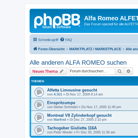
Alfa Romeo ALFE
Das Forum speziell für alle ALFE
Schnellzugriff
FAQ
Foren-Übersicht
MARKTPLATZ / MARKETPLACE
Alle a
Alle anderen ALFA ROMEO suchen
Suche
Erw
Neues Thema
THEMEN
Alfetta Limousine gesucht
von
A.501
»
Di Nov 17, 2009 8:14 am
Einspritzumpe
von
Stefan Schmölzl
»
Do Nov 17, 2005 11:45 pm
Montreal V8 Zylinderkopf gesucht
von
Manfred
»
Di Dez 27, 2005 2:10 pm
Tachogeber Giulietta 116A
von
Peter Mosler
»
Fr Dez 30, 2005 11:36 am