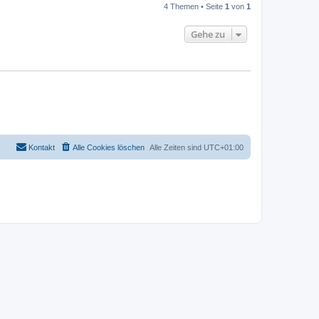
4 Themen • Seite
1
von
1
Gehe zu
Kontakt
Alle Cookies löschen
Alle Zeiten sind
UTC+01:00