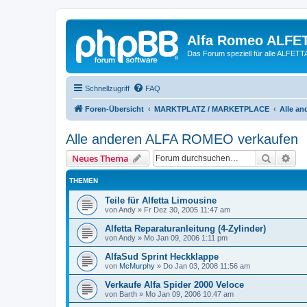
Alfa Romeo ALFE
Das Forum speziell für alle ALFE
Schnellzugriff
FAQ
Foren-Übersicht
MARKTPLATZ / MARKETPLACE
Alle a
Alle anderen ALFA ROMEO verkaufen
Suche
Erw
Neues Thema
THEMEN
Teile für Alfetta Limousine
von
Andy
»
Fr Dez 30, 2005 11:47 am
Alfetta Reparaturanleitung (4-Zylinder)
von
Andy
»
Mo Jan 09, 2006 1:11 pm
AlfaSud Sprint Heckklappe
von
McMurphy
»
Do Jan 03, 2008 11:56 am
Verkaufe Alfa Spider 2000 Veloce
von
Barth
»
Mo Jan 09, 2006 10:47 am