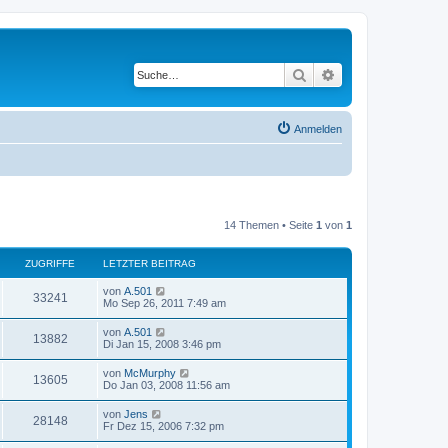
Suche
Erweiterte Suche
Anmelden
14 Themen • Seite
1
von
1
ZUGRIFFE
LETZTER BEITRAG
von
A.501
33241
Mo Sep 26, 2011 7:49 am
von
A.501
13882
Di Jan 15, 2008 3:46 pm
von
McMurphy
13605
Do Jan 03, 2008 11:56 am
von
Jens
28148
Fr Dez 15, 2006 7:32 pm