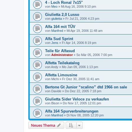
4 - Loch Ronal 7x15"
von
Meo
»
Mi Aug 16, 2006 9:10 pm
Giulietta 2,0 Lusso
von
giulietta
»
Fr Jul 21, 2006 4:23 pm
Alfa 164 mit TÜV
von
Manfred
»
Mi Apr 19, 2006 11:48 am
Alfa Sud Sprint
von
Jens
»
Fr Apr 14, 2006 8:19 pm
Teile für Alfasud
von
Administrator
»
So Mär 05, 2006 7:00 pm
Alfetta Teilekatalog
von
Andy
»
Mo Jan 09, 2006 1:13 pm
Alfetta Limousine
von
Michi
»
Fr Dez 30, 2005 11:41 am
Bertone Gt Junior “scalino” dtd 1966 on sale
von
Davide
»
Do Dez 22, 2005 7:18 pm
Giulietta Sider Veloce zu verkaufen
von
Bison
»
Do Nov 17, 2005 12:01 pm
Alfa 164 Spurverbreiterungen
von
Manfred
»
Di Nov 08, 2005 12:20 pm
Neues Thema