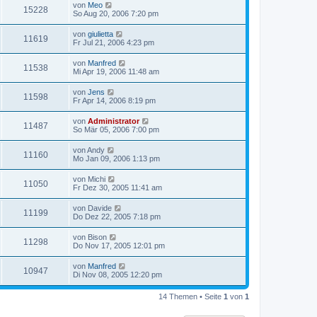
von
Meo
15228
So Aug 20, 2006 7:20 pm
von
giulietta
11619
Fr Jul 21, 2006 4:23 pm
von
Manfred
11538
Mi Apr 19, 2006 11:48 am
von
Jens
11598
Fr Apr 14, 2006 8:19 pm
von
Administrator
11487
So Mär 05, 2006 7:00 pm
von
Andy
11160
Mo Jan 09, 2006 1:13 pm
von
Michi
11050
Fr Dez 30, 2005 11:41 am
von
Davide
11199
Do Dez 22, 2005 7:18 pm
von
Bison
11298
Do Nov 17, 2005 12:01 pm
von
Manfred
10947
Di Nov 08, 2005 12:20 pm
14 Themen • Seite
1
von
1