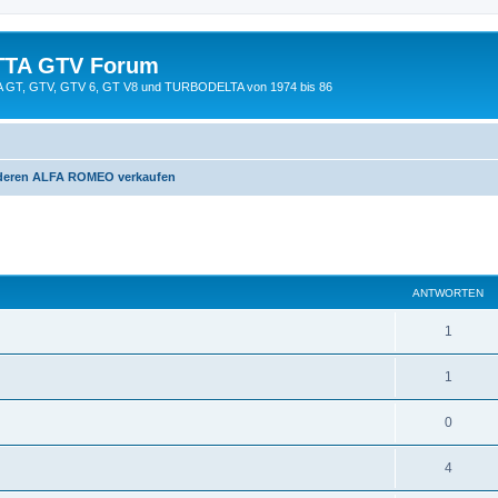
TTA GTV Forum
TTA GT, GTV, GTV 6, GT V8 und TURBODELTA von 1974 bis 86
nderen ALFA ROMEO verkaufen
eiterte Suche
ANTWORTEN
1
1
0
4