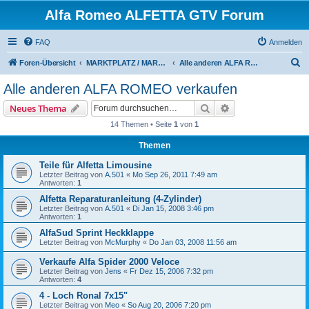
Alfa Romeo ALFETTA GTV Forum
FAQ
Anmelden
S
Foren-Übersicht
MARKTPLATZ / MARKETPLACE
Alle anderen ALFA ROMEO verkaufen
u
Alle anderen ALFA ROMEO verkaufen
c
Suche
Erweiterte Suche
Neues Thema
h
14 Themen • Seite
1
von
1
e
Themen
Teile für Alfetta Limousine
Letzter Beitrag von
A.501
«
Mo Sep 26, 2011 7:49 am
Antworten:
1
Alfetta Reparaturanleitung (4-Zylinder)
Letzter Beitrag von
A.501
«
Di Jan 15, 2008 3:46 pm
Antworten:
1
AlfaSud Sprint Heckklappe
Letzter Beitrag von
McMurphy
«
Do Jan 03, 2008 11:56 am
Verkaufe Alfa Spider 2000 Veloce
Letzter Beitrag von
Jens
«
Fr Dez 15, 2006 7:32 pm
Antworten:
4
4 - Loch Ronal 7x15"
Letzter Beitrag von
Meo
«
So Aug 20, 2006 7:20 pm