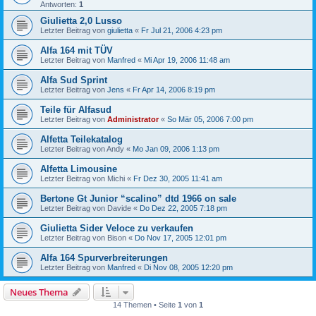
Antworten:
1
Giulietta 2,0 Lusso
Letzter Beitrag von
giulietta
«
Fr Jul 21, 2006 4:23 pm
Alfa 164 mit TÜV
Letzter Beitrag von
Manfred
«
Mi Apr 19, 2006 11:48 am
Alfa Sud Sprint
Letzter Beitrag von
Jens
«
Fr Apr 14, 2006 8:19 pm
Teile für Alfasud
Letzter Beitrag von
Administrator
«
So Mär 05, 2006 7:00 pm
Alfetta Teilekatalog
Letzter Beitrag von
Andy
«
Mo Jan 09, 2006 1:13 pm
Alfetta Limousine
Letzter Beitrag von
Michi
«
Fr Dez 30, 2005 11:41 am
Bertone Gt Junior “scalino” dtd 1966 on sale
Letzter Beitrag von
Davide
«
Do Dez 22, 2005 7:18 pm
Giulietta Sider Veloce zu verkaufen
Letzter Beitrag von
Bison
«
Do Nov 17, 2005 12:01 pm
Alfa 164 Spurverbreiterungen
Letzter Beitrag von
Manfred
«
Di Nov 08, 2005 12:20 pm
Neues Thema
14 Themen • Seite
1
von
1