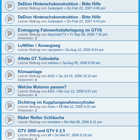
DeDion Hinterachskonstruktion - Bitte Hilfe
Letzter Beitrag von
Juniorjack
«
Do Feb 22, 2007 4:45 pm
DeDion Hinterachskonstruktion - Bitte Hilfe
Letzter Beitrag von
Juniorjack
«
Do Feb 22, 2007 4:43 pm
Eintragung Fahrwerkstieferlegung im GTV6
Letzter Beitrag von
SaschaGTV
«
Fr Sep 08, 2006 7:35 pm
Antworten:
2
Luftfilter / Ansaugweg
Letzter Beitrag von
rayspeed
«
Do Aug 10, 2006 8:54 pm
Alfetta GT Turbodelta
Letzter Beitrag von
stefano
«
Sa Aug 05, 2006 8:09 am
Klimaanlage
Letzter Beitrag von
AGE
«
Sa Jul 15, 2006 10:10 am
Antworten:
6
Welche Motoren passen?
Letzter Beitrag von
AGE
«
Mo Jun 12, 2006 8:57 pm
Antworten:
4
Dichtring im Kupplungsnehmerzylinder
Letzter Beitrag von
Sven
«
Mi Mai 10, 2006 6:20 am
Antworten:
2
Räder Reifen Schläuche
Letzter Beitrag von
trentatre
«
Mo Mai 08, 2006 6:11 pm
GTV 2000 und GTV 6 2.5
Letzter Beitrag von
alf
«
So Mai 07, 2006 6:19 pm
Antworten:
2