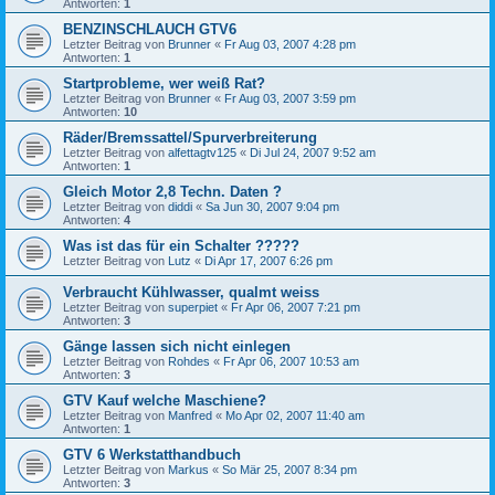
Antworten:
1
BENZINSCHLAUCH GTV6
Letzter Beitrag von
Brunner
«
Fr Aug 03, 2007 4:28 pm
Antworten:
1
Startprobleme, wer weiß Rat?
Letzter Beitrag von
Brunner
«
Fr Aug 03, 2007 3:59 pm
Antworten:
10
Räder/Bremssattel/Spurverbreiterung
Letzter Beitrag von
alfettagtv125
«
Di Jul 24, 2007 9:52 am
Antworten:
1
Gleich Motor 2,8 Techn. Daten ?
Letzter Beitrag von
diddi
«
Sa Jun 30, 2007 9:04 pm
Antworten:
4
Was ist das für ein Schalter ?????
Letzter Beitrag von
Lutz
«
Di Apr 17, 2007 6:26 pm
Verbraucht Kühlwasser, qualmt weiss
Letzter Beitrag von
superpiet
«
Fr Apr 06, 2007 7:21 pm
Antworten:
3
Gänge lassen sich nicht einlegen
Letzter Beitrag von
Rohdes
«
Fr Apr 06, 2007 10:53 am
Antworten:
3
GTV Kauf welche Maschiene?
Letzter Beitrag von
Manfred
«
Mo Apr 02, 2007 11:40 am
Antworten:
1
GTV 6 Werkstatthandbuch
Letzter Beitrag von
Markus
«
So Mär 25, 2007 8:34 pm
Antworten:
3