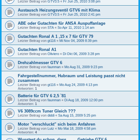
Letzter Beitrag von
GTV3.5
«
Fr Jun 25, 2010 3:08 pm
Austausch Heizungsventil GTV6 mit Klima
Letzter Beitrag von
GTV3.5
«
Fr Jun 25, 2010 2:41 pm
ABE oder Gutachten für ANSA Auspuffanlage
Letzter Beitrag von
STA
«
So Apr 11, 2010 1:14 am
Gutachten Ronal A 1 ,15 x 7 für GTV 79
Letzter Beitrag von
gt116
«
Mi Nov 04, 2009 8:39 pm
Gutachten Ronal A1
Letzter Beitrag von
Oliviero
«
Di Okt 06, 2009 3:28 pm
Drehzahlmesser GTV 6
Letzter Beitrag von
faunman
«
Mo Aug 31, 2009 9:23 pm
Fahrgestellnummer, Hubraum und Leistung passt nicht
zusammen
Letzter Beitrag von
gt116
«
Mo Aug 24, 2009 4:13 pm
Antworten:
1
Batterie für GTV 6 2,5 `81
Letzter Beitrag von
faunman
«
Di Aug 18, 2009 12:00 pm
Antworten:
1
V6 3089ccm Tuner Gleich ???
Letzter Beitrag von
diddi
«
Sa Aug 15, 2009 5:25 pm
Motor "verschluckt" sich beim Anfahren
Letzter Beitrag von
Lutz
«
Mo Mai 18, 2009 4:58 pm
Antworten:
4
Wusstest du schon, dass.........Getriebe GTV 6