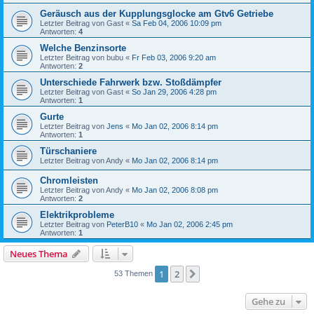
Geräusch aus der Kupplungsglocke am Gtv6 Getriebe
Letzter Beitrag von
Gast
«
Sa Feb 04, 2006 10:09 pm
Antworten:
4
Welche Benzinsorte
Letzter Beitrag von
bubu
«
Fr Feb 03, 2006 9:20 am
Antworten:
2
Unterschiede Fahrwerk bzw. Stoßdämpfer
Letzter Beitrag von
Gast
«
So Jan 29, 2006 4:28 pm
Antworten:
1
Gurte
Letzter Beitrag von
Jens
«
Mo Jan 02, 2006 8:14 pm
Antworten:
1
Türschaniere
Letzter Beitrag von
Andy
«
Mo Jan 02, 2006 8:14 pm
Chromleisten
Letzter Beitrag von
Andy
«
Mo Jan 02, 2006 8:08 pm
Antworten:
2
Elektrikprobleme
Letzter Beitrag von
PeterB10
«
Mo Jan 02, 2006 2:45 pm
Antworten:
1
Neues Thema
1
2
Nächste
53 Themen
Gehe zu