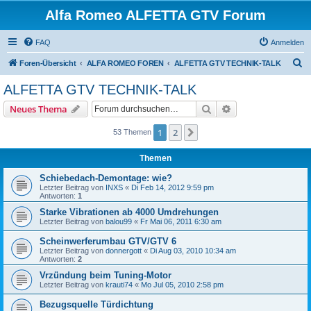
Alfa Romeo ALFETTA GTV Forum
FAQ
Anmelden
S
Foren-Übersicht
ALFA ROMEO FOREN
ALFETTA GTV TECHNIK-TALK
u
ALFETTA GTV TECHNIK-TALK
c
Suche
Erweiterte Suche
Neues Thema
h
e
1
2
Nächste
53 Themen
Themen
Schiebedach-Demontage: wie?
Letzter Beitrag von
INXS
«
Di Feb 14, 2012 9:59 pm
Antworten:
1
Starke Vibrationen ab 4000 Umdrehungen
Letzter Beitrag von
balou99
«
Fr Mai 06, 2011 6:30 am
Scheinwerferumbau GTV/GTV 6
Letzter Beitrag von
donnergott
«
Di Aug 03, 2010 10:34 am
Antworten:
2
Vrzündung beim Tuning-Motor
Letzter Beitrag von
krauti74
«
Mo Jul 05, 2010 2:58 pm
Bezugsquelle Türdichtung