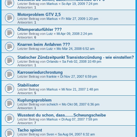
Letzter Beitrag von
Markus
«
So Apr 19, 2009 7:24 pm
Antworten:
1
Motorproblem GTV 2,5
Letzter Beitrag von
Markus
«
Fr Mär 27, 2009 1:20 pm
Antworten:
1
Öltemperaturfühler ???
Letzter Beitrag von
Lutz
«
Mi Apr 09, 2008 2:24 pm
Antworten:
6
Knarren beim Anfahren ???
Letzter Beitrag von
Lutz
«
Mo Mär 24, 2008 6:52 am
Statischer Zündzeitpunkt Transistorzündung - wie einstellen?
Letzter Beitrag von
Orlando
«
Sa Feb 02, 2008 10:49 pm
Antworten:
1
Karroseriedurchrostung
Letzter Beitrag von
frankie
«
Di Nov 27, 2007 6:59 pm
Stabilisator
Letzter Beitrag von
Markus
«
Mi Nov 21, 2007 1:48 pm
Antworten:
5
Kuplungsproblem
Letzter Beitrag von
scheich
«
Mo Okt 08, 2007 6:36 pm
Antworten:
1
Wusstest du schon, dass.......Schwungscheibe
Letzter Beitrag von
Markus
«
Di Aug 07, 2007 7:59 pm
Antworten:
7
Tacho spinnt
Letzter Beitrag von
Sven
«
Sa Aug 04, 2007 6:32 am