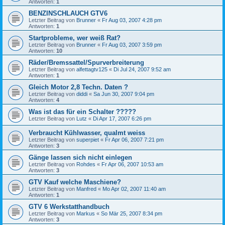
Antworten:
1
BENZINSCHLAUCH GTV6
Letzter Beitrag von
Brunner
«
Fr Aug 03, 2007 4:28 pm
Antworten:
1
Startprobleme, wer weiß Rat?
Letzter Beitrag von
Brunner
«
Fr Aug 03, 2007 3:59 pm
Antworten:
10
Räder/Bremssattel/Spurverbreiterung
Letzter Beitrag von
alfettagtv125
«
Di Jul 24, 2007 9:52 am
Antworten:
1
Gleich Motor 2,8 Techn. Daten ?
Letzter Beitrag von
diddi
«
Sa Jun 30, 2007 9:04 pm
Antworten:
4
Was ist das für ein Schalter ?????
Letzter Beitrag von
Lutz
«
Di Apr 17, 2007 6:26 pm
Verbraucht Kühlwasser, qualmt weiss
Letzter Beitrag von
superpiet
«
Fr Apr 06, 2007 7:21 pm
Antworten:
3
Gänge lassen sich nicht einlegen
Letzter Beitrag von
Rohdes
«
Fr Apr 06, 2007 10:53 am
Antworten:
3
GTV Kauf welche Maschiene?
Letzter Beitrag von
Manfred
«
Mo Apr 02, 2007 11:40 am
Antworten:
1
GTV 6 Werkstatthandbuch
Letzter Beitrag von
Markus
«
So Mär 25, 2007 8:34 pm
Antworten:
3