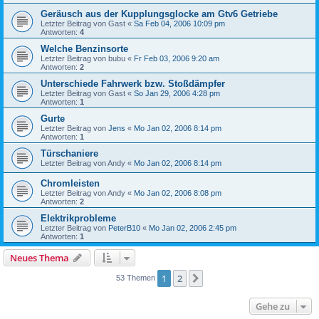
Geräusch aus der Kupplungsglocke am Gtv6 Getriebe
Letzter Beitrag von
Gast
«
Sa Feb 04, 2006 10:09 pm
Antworten:
4
Welche Benzinsorte
Letzter Beitrag von
bubu
«
Fr Feb 03, 2006 9:20 am
Antworten:
2
Unterschiede Fahrwerk bzw. Stoßdämpfer
Letzter Beitrag von
Gast
«
So Jan 29, 2006 4:28 pm
Antworten:
1
Gurte
Letzter Beitrag von
Jens
«
Mo Jan 02, 2006 8:14 pm
Antworten:
1
Türschaniere
Letzter Beitrag von
Andy
«
Mo Jan 02, 2006 8:14 pm
Chromleisten
Letzter Beitrag von
Andy
«
Mo Jan 02, 2006 8:08 pm
Antworten:
2
Elektrikprobleme
Letzter Beitrag von
PeterB10
«
Mo Jan 02, 2006 2:45 pm
Antworten:
1
Neues Thema
1
2
Nächste
53 Themen
Gehe zu