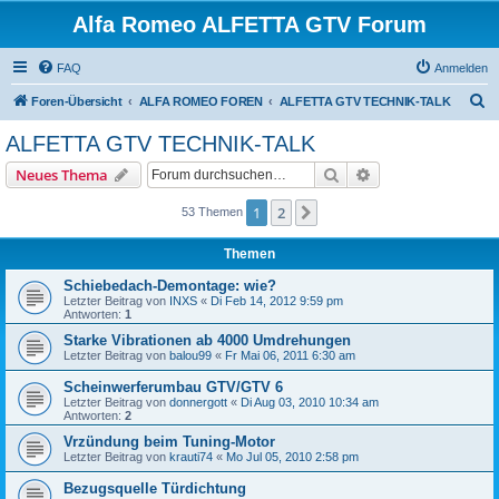
Alfa Romeo ALFETTA GTV Forum
FAQ
Anmelden
S
Foren-Übersicht
ALFA ROMEO FOREN
ALFETTA GTV TECHNIK-TALK
u
ALFETTA GTV TECHNIK-TALK
c
Suche
Erweiterte Suche
Neues Thema
h
e
1
2
Nächste
53 Themen
Themen
Schiebedach-Demontage: wie?
Letzter Beitrag von
INXS
«
Di Feb 14, 2012 9:59 pm
Antworten:
1
Starke Vibrationen ab 4000 Umdrehungen
Letzter Beitrag von
balou99
«
Fr Mai 06, 2011 6:30 am
Scheinwerferumbau GTV/GTV 6
Letzter Beitrag von
donnergott
«
Di Aug 03, 2010 10:34 am
Antworten:
2
Vrzündung beim Tuning-Motor
Letzter Beitrag von
krauti74
«
Mo Jul 05, 2010 2:58 pm
Bezugsquelle Türdichtung