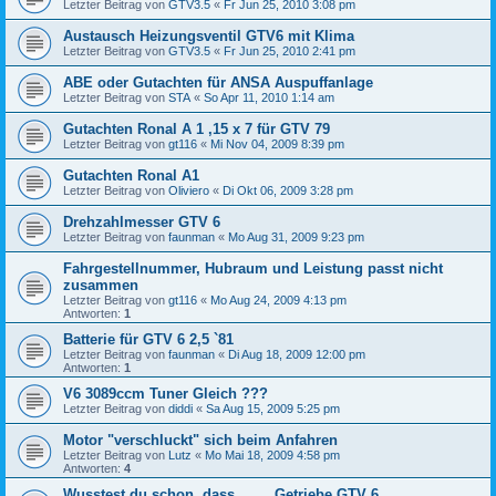
Letzter Beitrag von
GTV3.5
«
Fr Jun 25, 2010 3:08 pm
Austausch Heizungsventil GTV6 mit Klima
Letzter Beitrag von
GTV3.5
«
Fr Jun 25, 2010 2:41 pm
ABE oder Gutachten für ANSA Auspuffanlage
Letzter Beitrag von
STA
«
So Apr 11, 2010 1:14 am
Gutachten Ronal A 1 ,15 x 7 für GTV 79
Letzter Beitrag von
gt116
«
Mi Nov 04, 2009 8:39 pm
Gutachten Ronal A1
Letzter Beitrag von
Oliviero
«
Di Okt 06, 2009 3:28 pm
Drehzahlmesser GTV 6
Letzter Beitrag von
faunman
«
Mo Aug 31, 2009 9:23 pm
Fahrgestellnummer, Hubraum und Leistung passt nicht
zusammen
Letzter Beitrag von
gt116
«
Mo Aug 24, 2009 4:13 pm
Antworten:
1
Batterie für GTV 6 2,5 `81
Letzter Beitrag von
faunman
«
Di Aug 18, 2009 12:00 pm
Antworten:
1
V6 3089ccm Tuner Gleich ???
Letzter Beitrag von
diddi
«
Sa Aug 15, 2009 5:25 pm
Motor "verschluckt" sich beim Anfahren
Letzter Beitrag von
Lutz
«
Mo Mai 18, 2009 4:58 pm
Antworten:
4
Wusstest du schon, dass.........Getriebe GTV 6