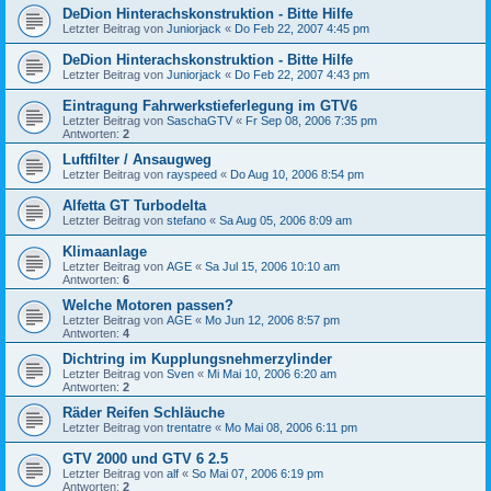
DeDion Hinterachskonstruktion - Bitte Hilfe
Letzter Beitrag von
Juniorjack
«
Do Feb 22, 2007 4:45 pm
DeDion Hinterachskonstruktion - Bitte Hilfe
Letzter Beitrag von
Juniorjack
«
Do Feb 22, 2007 4:43 pm
Eintragung Fahrwerkstieferlegung im GTV6
Letzter Beitrag von
SaschaGTV
«
Fr Sep 08, 2006 7:35 pm
Antworten:
2
Luftfilter / Ansaugweg
Letzter Beitrag von
rayspeed
«
Do Aug 10, 2006 8:54 pm
Alfetta GT Turbodelta
Letzter Beitrag von
stefano
«
Sa Aug 05, 2006 8:09 am
Klimaanlage
Letzter Beitrag von
AGE
«
Sa Jul 15, 2006 10:10 am
Antworten:
6
Welche Motoren passen?
Letzter Beitrag von
AGE
«
Mo Jun 12, 2006 8:57 pm
Antworten:
4
Dichtring im Kupplungsnehmerzylinder
Letzter Beitrag von
Sven
«
Mi Mai 10, 2006 6:20 am
Antworten:
2
Räder Reifen Schläuche
Letzter Beitrag von
trentatre
«
Mo Mai 08, 2006 6:11 pm
GTV 2000 und GTV 6 2.5
Letzter Beitrag von
alf
«
So Mai 07, 2006 6:19 pm
Antworten:
2