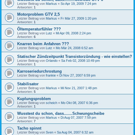
Letzter Beitrag von
Markus
«
So Apr 19, 2009 7:24 pm
Antworten:
1
Motorproblem GTV 2,5
Letzter Beitrag von
Markus
«
Fr Mär 27, 2009 1:20 pm
Antworten:
1
Öltemperaturfühler ???
Letzter Beitrag von
Lutz
«
Mi Apr 09, 2008 2:24 pm
Antworten:
6
Knarren beim Anfahren ???
Letzter Beitrag von
Lutz
«
Mo Mär 24, 2008 6:52 am
Statischer Zündzeitpunkt Transistorzündung - wie einstellen?
Letzter Beitrag von
Orlando
«
Sa Feb 02, 2008 10:49 pm
Antworten:
1
Karroseriedurchrostung
Letzter Beitrag von
frankie
«
Di Nov 27, 2007 6:59 pm
Stabilisator
Letzter Beitrag von
Markus
«
Mi Nov 21, 2007 1:48 pm
Antworten:
5
Kuplungsproblem
Letzter Beitrag von
scheich
«
Mo Okt 08, 2007 6:36 pm
Antworten:
1
Wusstest du schon, dass.......Schwungscheibe
Letzter Beitrag von
Markus
«
Di Aug 07, 2007 7:59 pm
Antworten:
7
Tacho spinnt
Letzter Beitrag von
Sven
«
Sa Aug 04, 2007 6:32 am