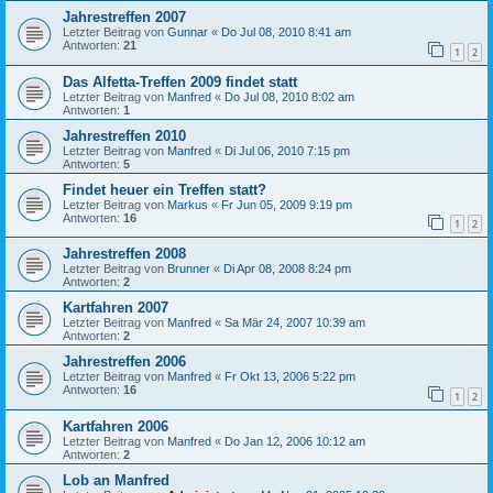
Jahrestreffen 2007
Letzter Beitrag von
Gunnar
«
Do Jul 08, 2010 8:41 am
Antworten:
21
1
2
Das Alfetta-Treffen 2009 findet statt
Letzter Beitrag von
Manfred
«
Do Jul 08, 2010 8:02 am
Antworten:
1
Jahrestreffen 2010
Letzter Beitrag von
Manfred
«
Di Jul 06, 2010 7:15 pm
Antworten:
5
Findet heuer ein Treffen statt?
Letzter Beitrag von
Markus
«
Fr Jun 05, 2009 9:19 pm
Antworten:
16
1
2
Jahrestreffen 2008
Letzter Beitrag von
Brunner
«
Di Apr 08, 2008 8:24 pm
Antworten:
2
Kartfahren 2007
Letzter Beitrag von
Manfred
«
Sa Mär 24, 2007 10:39 am
Antworten:
2
Jahrestreffen 2006
Letzter Beitrag von
Manfred
«
Fr Okt 13, 2006 5:22 pm
Antworten:
16
1
2
Kartfahren 2006
Letzter Beitrag von
Manfred
«
Do Jan 12, 2006 10:12 am
Antworten:
2
Lob an Manfred