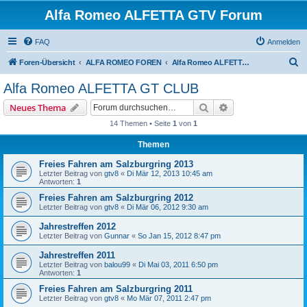
Alfa Romeo ALFETTA GTV Forum
FAQ
Anmelden
S
Foren-Übersicht
ALFA ROMEO FOREN
Alfa Romeo ALFETTA GT CLUB
u
Alfa Romeo ALFETTA GT CLUB
c
Suche
Erweiterte Suche
Neues Thema
h
14 Themen • Seite
1
von
1
e
Themen
Freies Fahren am Salzburgring 2013
Letzter Beitrag von
gtv8
«
Di Mär 12, 2013 10:45 am
Antworten:
1
Freies Fahren am Salzburgring 2012
Letzter Beitrag von
gtv8
«
Di Mär 06, 2012 9:30 am
Jahrestreffen 2012
Letzter Beitrag von
Gunnar
«
So Jan 15, 2012 8:47 pm
Jahrestreffen 2011
Letzter Beitrag von
balou99
«
Di Mai 03, 2011 6:50 pm
Antworten:
1
Freies Fahren am Salzburgring 2011
Letzter Beitrag von
gtv8
«
Mo Mär 07, 2011 2:47 pm