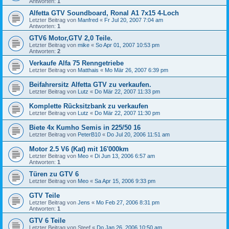
Antworten:
1
Alfetta GTV Soundboard, Ronal A1 7x15 4-Loch
Letzter Beitrag von
Manfred
«
Fr Jul 20, 2007 7:04 am
Antworten:
1
GTV6 Motor,GTV 2,0 Teile.
Letzter Beitrag von
mike
«
So Apr 01, 2007 10:53 pm
Antworten:
2
Verkaufe Alfa 75 Renngetriebe
Letzter Beitrag von
Matthais
«
Mo Mär 26, 2007 6:39 pm
Beifahrersitz Alfetta GTV zu verkaufen.
Letzter Beitrag von
Lutz
«
Do Mär 22, 2007 11:33 pm
Komplette Rücksitzbank zu verkaufen
Letzter Beitrag von
Lutz
«
Do Mär 22, 2007 11:30 pm
Biete 4x Kumho Semis in 225/50 16
Letzter Beitrag von
PeterB10
«
Do Jul 20, 2006 11:51 am
Motor 2.5 V6 (Kat) mit 16'000km
Letzter Beitrag von
Meo
«
Di Jun 13, 2006 6:57 am
Antworten:
1
Türen zu GTV 6
Letzter Beitrag von
Meo
«
Sa Apr 15, 2006 9:33 pm
GTV Teile
Letzter Beitrag von
Jens
«
Mo Feb 27, 2006 8:31 pm
Antworten:
1
GTV 6 Teile
Letzter Beitrag von
Steef
«
Do Jan 26, 2006 10:50 am