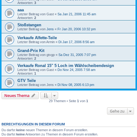
Antworten:
3
aaa
Letzter Beitrag von
Gast
«
Sa Jan 21, 2006 11:45 am
Antworten:
2
Stoßstangen
Letzter Beitrag von
Jens
«
Fr Jan 20, 2006 10:32 pm
Verkaufe Alfette-Teile
Letzter Beitrag von
Armin
«
Di Jan 17, 2006 8:56 am
Grand-Prix Kit
Letzter Beitrag von
gtvgp
«
Sa Dez 31, 2005 7:07 pm
Antworten:
2
Verkaufe Ronal 15" 5 Loch im Wählscheibendesign
Letzter Beitrag von
Gast
«
Do Nov 24, 2005 7:58 am
Antworten:
1
GTV Teile
Letzter Beitrag von
Jens
«
Di Nov 08, 2005 6:13 pm
Neues Thema
29 Themen • Seite
1
von
1
Gehe zu
BERECHTIGUNGEN IN DIESEM FORUM
Du darfst
keine
neuen Themen in diesem Forum erstellen.
Du darfst
keine
Antworten zu Themen in diesem Forum erstellen.