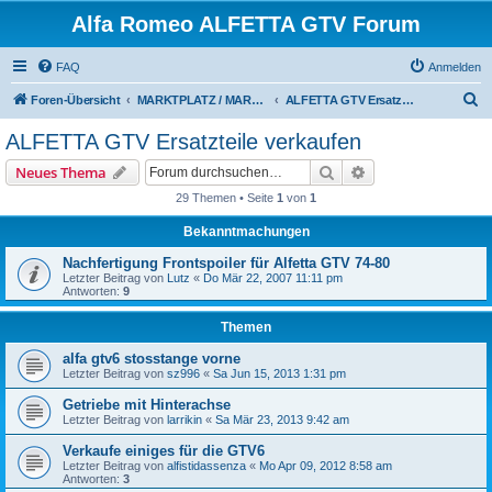
Alfa Romeo ALFETTA GTV Forum
FAQ
Anmelden
S
Foren-Übersicht
MARKTPLATZ / MARKETPLACE
ALFETTA GTV Ersatzteile verkaufen
u
ALFETTA GTV Ersatzteile verkaufen
c
Suche
Erweiterte Suche
Neues Thema
h
29 Themen • Seite
1
von
1
e
Bekanntmachungen
Nachfertigung Frontspoiler für Alfetta GTV 74-80
Letzter Beitrag von
Lutz
«
Do Mär 22, 2007 11:11 pm
Antworten:
9
Themen
alfa gtv6 stosstange vorne
Letzter Beitrag von
sz996
«
Sa Jun 15, 2013 1:31 pm
Getriebe mit Hinterachse
Letzter Beitrag von
larrikin
«
Sa Mär 23, 2013 9:42 am
Verkaufe einiges für die GTV6
Letzter Beitrag von
alfistidassenza
«
Mo Apr 09, 2012 8:58 am
Antworten:
3