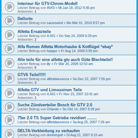
Interieur für GTV-Chrom-Modell
Letzter Beitrag von
INXS
«
Mi Jan 18, 2012 9:36 pm
Antworten:
1
Dellorto
Letzter Beitrag von
sausewind
«
Mo Mär 01, 2010 8:57 pm
Alfetta Ersatzteile
Letzter Beitrag von
A.501
«
Do Sep 24, 2009 6:39 pm
Antworten:
2
Alfa Romeo Alfetta Motorhaube & Kotflügel *ebay*
Letzter Beitrag von
haqqor
«
Fr Aug 14, 2009 5:59 pm
Alle teile für eine alfetta gtv auch Güte Blechteile!!
Letzter Beitrag von
lily
«
Fr Mär 20, 2009 10:53 am
Antworten:
6
GTV6 Teile!!!!!!
Letzter Beitrag von
alfistidassenza
«
Sa Dez 22, 2007 7:05 pm
Antworten:
3
Alfetta GTV und Limousinen Teile
Letzter Beitrag von
A.501
«
Fr Nov 23, 2007 10:41 am
Antworten:
1
Suche Zündverteiler Bosch für GTV 2.0
Letzter Beitrag von
Orlando
«
So Okt 14, 2007 8:39 pm
75er 2.0 TS Super Getriebe revidiert ........
Letzter Beitrag von
alfistidassenza
«
Sa Aug 25, 2007 7:26 am
DELTA-Verkleidung zu verkaufen
Letzter Beitrag von
donnergott
«
Di Aug 21, 2007 8:15 am