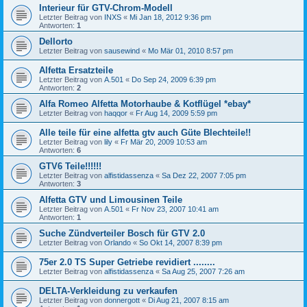
Interieur für GTV-Chrom-Modell
Letzter Beitrag von
INXS
«
Mi Jan 18, 2012 9:36 pm
Antworten:
1
Dellorto
Letzter Beitrag von
sausewind
«
Mo Mär 01, 2010 8:57 pm
Alfetta Ersatzteile
Letzter Beitrag von
A.501
«
Do Sep 24, 2009 6:39 pm
Antworten:
2
Alfa Romeo Alfetta Motorhaube & Kotflügel *ebay*
Letzter Beitrag von
haqqor
«
Fr Aug 14, 2009 5:59 pm
Alle teile für eine alfetta gtv auch Güte Blechteile!!
Letzter Beitrag von
lily
«
Fr Mär 20, 2009 10:53 am
Antworten:
6
GTV6 Teile!!!!!!
Letzter Beitrag von
alfistidassenza
«
Sa Dez 22, 2007 7:05 pm
Antworten:
3
Alfetta GTV und Limousinen Teile
Letzter Beitrag von
A.501
«
Fr Nov 23, 2007 10:41 am
Antworten:
1
Suche Zündverteiler Bosch für GTV 2.0
Letzter Beitrag von
Orlando
«
So Okt 14, 2007 8:39 pm
75er 2.0 TS Super Getriebe revidiert ........
Letzter Beitrag von
alfistidassenza
«
Sa Aug 25, 2007 7:26 am
DELTA-Verkleidung zu verkaufen
Letzter Beitrag von
donnergott
«
Di Aug 21, 2007 8:15 am