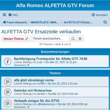
Alfa Romeo ALFETTA GTV Forum
FAQ
Anmelden
S
Foren-Übersicht
MARKTPLATZ / MARKETPLACE
ALFETTA GTV Ersatzteile verkaufen
u
ALFETTA GTV Ersatzteile verkaufen
c
Suche
Erweiterte Suche
Neues Thema
h
29 Themen • Seite
1
von
1
e
Bekanntmachungen
Nachfertigung Frontspoiler für Alfetta GTV 74-80
Letzter Beitrag von
Lutz
«
Do Mär 22, 2007 11:11 pm
Antworten:
9
Themen
alfa gtv6 stosstange vorne
Letzter Beitrag von
sz996
«
Sa Jun 15, 2013 1:31 pm
Getriebe mit Hinterachse
Letzter Beitrag von
larrikin
«
Sa Mär 23, 2013 9:42 am
Verkaufe einiges für die GTV6
Letzter Beitrag von
alfistidassenza
«
Mo Apr 09, 2012 8:58 am
Antworten:
3