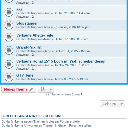
Antworten:
3
aaa
Letzter Beitrag von
Gast
«
Sa Jan 21, 2006 11:45 am
Antworten:
2
Stoßstangen
Letzter Beitrag von
Jens
«
Fr Jan 20, 2006 10:32 pm
Verkaufe Alfette-Teile
Letzter Beitrag von
Armin
«
Di Jan 17, 2006 8:56 am
Grand-Prix Kit
Letzter Beitrag von
gtvgp
«
Sa Dez 31, 2005 7:07 pm
Antworten:
2
Verkaufe Ronal 15" 5 Loch im Wählscheibendesign
Letzter Beitrag von
Gast
«
Do Nov 24, 2005 7:58 am
Antworten:
1
GTV Teile
Letzter Beitrag von
Jens
«
Di Nov 08, 2005 6:13 pm
Neues Thema
29 Themen • Seite
1
von
1
Gehe zu
BERECHTIGUNGEN IN DIESEM FORUM
Du darfst
keine
neuen Themen in diesem Forum erstellen.
Du darfst
keine
Antworten zu Themen in diesem Forum erstellen.