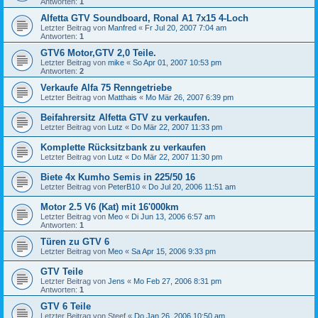
Antworten:
1
Alfetta GTV Soundboard, Ronal A1 7x15 4-Loch
Letzter Beitrag von
Manfred
«
Fr Jul 20, 2007 7:04 am
Antworten:
1
GTV6 Motor,GTV 2,0 Teile.
Letzter Beitrag von
mike
«
So Apr 01, 2007 10:53 pm
Antworten:
2
Verkaufe Alfa 75 Renngetriebe
Letzter Beitrag von
Matthais
«
Mo Mär 26, 2007 6:39 pm
Beifahrersitz Alfetta GTV zu verkaufen.
Letzter Beitrag von
Lutz
«
Do Mär 22, 2007 11:33 pm
Komplette Rücksitzbank zu verkaufen
Letzter Beitrag von
Lutz
«
Do Mär 22, 2007 11:30 pm
Biete 4x Kumho Semis in 225/50 16
Letzter Beitrag von
PeterB10
«
Do Jul 20, 2006 11:51 am
Motor 2.5 V6 (Kat) mit 16'000km
Letzter Beitrag von
Meo
«
Di Jun 13, 2006 6:57 am
Antworten:
1
Türen zu GTV 6
Letzter Beitrag von
Meo
«
Sa Apr 15, 2006 9:33 pm
GTV Teile
Letzter Beitrag von
Jens
«
Mo Feb 27, 2006 8:31 pm
Antworten:
1
GTV 6 Teile
Letzter Beitrag von
Steef
«
Do Jan 26, 2006 10:50 am