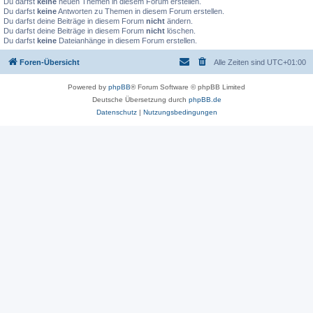
Du darfst
keine
neuen Themen in diesem Forum erstellen.
Du darfst
keine
Antworten zu Themen in diesem Forum erstellen.
Du darfst deine Beiträge in diesem Forum
nicht
ändern.
Du darfst deine Beiträge in diesem Forum
nicht
löschen.
Du darfst
keine
Dateianhänge in diesem Forum erstellen.
Foren-Übersicht
Alle Zeiten sind
UTC+01:00
Powered by
phpBB
® Forum Software © phpBB Limited
Deutsche Übersetzung durch
phpBB.de
Datenschutz
|
Nutzungsbedingungen