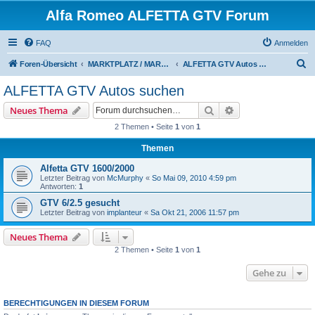
Alfa Romeo ALFETTA GTV Forum
FAQ
Anmelden
S
Foren-Übersicht
MARKTPLATZ / MARKETPLACE
ALFETTA GTV Autos suchen
u
ALFETTA GTV Autos suchen
c
Suche
Erweiterte Suche
Neues Thema
h
2 Themen • Seite
1
von
1
e
Themen
Alfetta GTV 1600/2000
Letzter Beitrag von
McMurphy
«
So Mai 09, 2010 4:59 pm
Antworten:
1
GTV 6/2.5 gesucht
Letzter Beitrag von
implanteur
«
Sa Okt 21, 2006 11:57 pm
Neues Thema
2 Themen • Seite
1
von
1
Gehe zu
BERECHTIGUNGEN IN DIESEM FORUM