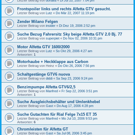
Letzter Beitrag von
donalfa
«
Di Jul 10, 2007 7:04 pm
Frontspoiler links und rechts Alfetta GTV gesucht.
Letzter Beitrag von
Lutz
«
Do Mär 22, 2007 11:19 pm
Zender Milano Felgen
Letzter Beitrag von
insider
«
Di Dez 19, 2006 2:52 pm
Suche Bezug Fahrersitz Sky beige Alfetta GTV 2.0 Bj. 77
Letzter Beitrag von
superpiet
«
Do Nov 02, 2006 10:31 pm
Motor Alfetta GTV 1600/2000
Letzter Beitrag von
Lutz
«
So Okt 29, 2006 4:27 am
Antworten:
1
Motorhaube + Heckklappe aus Carbon
Letzter Beitrag von
Heinz
«
Do Okt 26, 2006 7:56 pm
Schaltgestänge GTV6 nuova
Letzter Beitrag von
diddi
«
Sa Sep 23, 2006 9:24 pm
Benzimpumpe Alfetta GTV6/2,5
Letzter Beitrag von
Manfred
«
Fr Sep 22, 2006 3:51 pm
Antworten:
1
Suche Ausgleichsbehälter und Umlenkhebel
Letzter Beitrag von
Gast
«
Do Aug 17, 2006 4:28 pm
Suche Gutachten für Rial Felge 7x15 ET 35
Letzter Beitrag von
Manfred
«
Mo Jul 10, 2006 9:53 pm
Antworten:
6
Chromleisten für Alfetta GT
Letzter Beitrag von
Gast
«
Sa Jul 08, 2006 3:45 pm