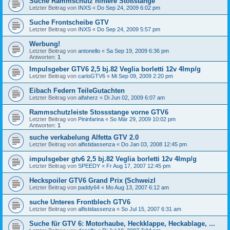
Suche Rammschutz hintere Stoßstange
Letzter Beitrag von
INXS
«
Do Sep 24, 2009 6:02 pm
Suche Frontscheibe GTV
Letzter Beitrag von
INXS
«
Do Sep 24, 2009 5:57 pm
Werbung!
Letzter Beitrag von
antonello
«
Sa Sep 19, 2009 6:36 pm
Antworten:
1
Impulsgeber GTV6 2,5 bj.82 Veglia borletti 12v 4Imp/g
Letzter Beitrag von
carloGTV6
«
Mi Sep 09, 2009 2:20 pm
Eibach Federn TeileGutachten
Letzter Beitrag von
alfaherz
«
Di Jun 02, 2009 6:07 am
Rammschutzleiste Stossstange vorne GTV6
Letzter Beitrag von
Pininfarina
«
So Mär 29, 2009 10:02 pm
Antworten:
1
suche verkabelung Alfetta GTV 2.0
Letzter Beitrag von
alfistidassenza
«
Do Jan 03, 2008 12:45 pm
impulsgeber gtv6 2,5 bj.82 Veglia borletti 12v 4Imp/g
Letzter Beitrag von
SPEEDY
«
Fr Aug 17, 2007 12:45 pm
Heckspoiler GTV6 Grand Prix (SchweizI
Letzter Beitrag von
paddy64
«
Mo Aug 13, 2007 6:12 am
suche Unteres Frontblech GTV6
Letzter Beitrag von
alfistidassenza
«
So Jul 15, 2007 6:31 am
Suche für GTV 6: Motorhaube, Heckklappe, Heckablage, ...