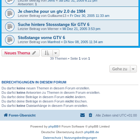
Letzter Beitrag von
Jens
«
Sa Dez 31, 2005 6:22 pm
Antworten:
1
Je cherche pour un gtv 2.0 de 1984
Letzter Beitrag von
Guillaume13
«
Fr Dez 30, 2005 11:33 am
Suche hintere Stossstange für GTV 6
Letzter Beitrag von
Werner
«
Mi Dez 21, 2005 3:53 pm
Stoßstange vorne GTV 6
Letzter Beitrag von
Manfred
«
Di Nov 08, 2005 11:34 am
Neues Thema
39 Themen • Seite
1
von
1
Gehe zu
BERECHTIGUNGEN IN DIESEM FORUM
Du darfst
keine
neuen Themen in diesem Forum erstellen.
Du darfst
keine
Antworten zu Themen in diesem Forum erstellen.
Du darfst deine Beiträge in diesem Forum
nicht
ändern.
Du darfst deine Beiträge in diesem Forum
nicht
löschen.
Du darfst
keine
Dateianhänge in diesem Forum erstellen.
Foren-Übersicht
Alle Zeiten sind
UTC+01:00
Powered by
phpBB
® Forum Software © phpBB Limited
Deutsche Übersetzung durch
phpBB.de
Datenschutz
|
Nutzungsbedingungen