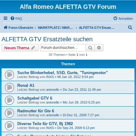
Alfa Romeo ALFETTA GTV Forum
FAQ
Anmelden
S
Foren-Übersicht
MARKTPLATZ / MARKETPLACE
ALFETTA GTV Ersatzteile suchen
u
ALFETTA GTV Ersatzteile suchen
c
Suche
Erweiterte Suche
Neues Thema
h
39 Themen • Seite
1
von
1
e
Themen
Suche Blinkerhebel, SSD, Gurte, "Tuningmotor"
Letzter Beitrag von
INXS
«
Mi Jan 18, 2012 9:54 pm
Ronal A1
Letzter Beitrag von
antonello
«
Do Jun 23, 2011 11:49 am
Schaltgabel GTV 6
Letzter Beitrag von
antonello
«
Mo Jun 28, 2010 6:25 pm
Radmutter für Gtv 6
Letzter Beitrag von
antonello
«
Di Dez 01, 2009 7:27 pm
Diverse Teile für GTV, Bj 1982
Letzter Beitrag von
INXS
«
Do Sep 24, 2009 6:13 pm