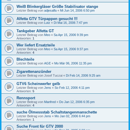
WeiB Blinkergläser GröBe Stabilisator stange
Letzter Beitrag von
adjesalfa
«
Mi Jun 14, 2006 6:50 pm
Alfetta GTV Türpappen gesucht !!!
Letzter Beitrag von
Lutz
«
Di Mai 16, 2006 7:47 pm
Tankgeber Alfetta GT
Letzter Beitrag von
Meo
«
Sa Apr 15, 2006 9:39 pm
Antworten:
1
Wer liefert Ersatzteile
Letzter Beitrag von
Meo
«
Sa Apr 15, 2006 9:37 pm
Antworten:
4
Blechteile
Letzter Beitrag von
AGE
«
Mo Mär 06, 2006 11:35 pm
Zigarettenanzünder
Letzter Beitrag von
Josef Tuczai
«
Di Feb 14, 2006 9:25 am
GTV6 Scheinwerfer gelb
Letzter Beitrag von
Jens
«
So Feb 12, 2006 4:11 pm
Antworten:
5
Rennsport
Letzter Beitrag von
Manfred
«
Do Jan 12, 2006 6:35 pm
Antworten:
4
suche Ölmessstab Schaltstangenmanschette
Letzter Beitrag von
Jens
«
Mo Jan 02, 2006 6:44 pm
Antworten:
1
Suche Front für GTV 2000