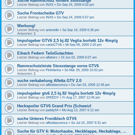
Suche Rammschutz hintere Stoßstange
Letzter Beitrag von
INXS
«
Do Sep 24, 2009 6:02 pm
Suche Frontscheibe GTV
Letzter Beitrag von
INXS
«
Do Sep 24, 2009 5:57 pm
Werbung!
Letzter Beitrag von
antonello
«
Sa Sep 19, 2009 6:36 pm
Antworten:
1
Impulsgeber GTV6 2,5 bj.82 Veglia borletti 12v 4Imp/g
Letzter Beitrag von
carloGTV6
«
Mi Sep 09, 2009 2:20 pm
Eibach Federn TeileGutachten
Letzter Beitrag von
alfaherz
«
Di Jun 02, 2009 6:07 am
Rammschutzleiste Stossstange vorne GTV6
Letzter Beitrag von
Pininfarina
«
So Mär 29, 2009 10:02 pm
Antworten:
1
suche verkabelung Alfetta GTV 2.0
Letzter Beitrag von
alfistidassenza
«
Do Jan 03, 2008 12:45 pm
impulsgeber gtv6 2,5 bj.82 Veglia borletti 12v 4Imp/g
Letzter Beitrag von
SPEEDY
«
Fr Aug 17, 2007 12:45 pm
Heckspoiler GTV6 Grand Prix (SchweizI
Letzter Beitrag von
paddy64
«
Mo Aug 13, 2007 6:12 am
suche Unteres Frontblech GTV6
Letzter Beitrag von
alfistidassenza
«
So Jul 15, 2007 6:31 am
Suche für GTV 6: Motorhaube, Heckklappe, Heckablage, ...