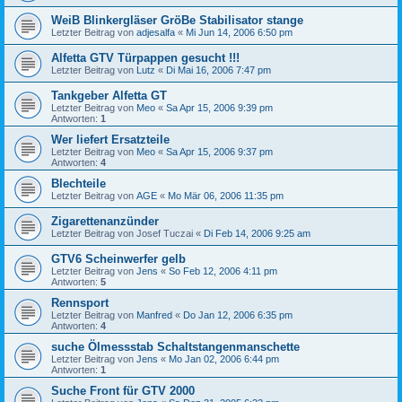
WeiB Blinkergläser GröBe Stabilisator stange
Letzter Beitrag von
adjesalfa
«
Mi Jun 14, 2006 6:50 pm
Alfetta GTV Türpappen gesucht !!!
Letzter Beitrag von
Lutz
«
Di Mai 16, 2006 7:47 pm
Tankgeber Alfetta GT
Letzter Beitrag von
Meo
«
Sa Apr 15, 2006 9:39 pm
Antworten:
1
Wer liefert Ersatzteile
Letzter Beitrag von
Meo
«
Sa Apr 15, 2006 9:37 pm
Antworten:
4
Blechteile
Letzter Beitrag von
AGE
«
Mo Mär 06, 2006 11:35 pm
Zigarettenanzünder
Letzter Beitrag von
Josef Tuczai
«
Di Feb 14, 2006 9:25 am
GTV6 Scheinwerfer gelb
Letzter Beitrag von
Jens
«
So Feb 12, 2006 4:11 pm
Antworten:
5
Rennsport
Letzter Beitrag von
Manfred
«
Do Jan 12, 2006 6:35 pm
Antworten:
4
suche Ölmessstab Schaltstangenmanschette
Letzter Beitrag von
Jens
«
Mo Jan 02, 2006 6:44 pm
Antworten:
1
Suche Front für GTV 2000