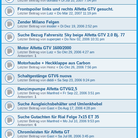
Letzter Beitrag von
donalfa
«
Di Jul 10, 2007 7:04 pm
Frontspoiler links und rechts Alfetta GTV gesucht.
Letzter Beitrag von
Lutz
«
Do Mär 22, 2007 11:19 pm
Zender Milano Felgen
Letzter Beitrag von
insider
«
Di Dez 19, 2006 2:52 pm
Suche Bezug Fahrersitz Sky beige Alfetta GTV 2.0 Bj. 77
Letzter Beitrag von
superpiet
«
Do Nov 02, 2006 10:31 pm
Motor Alfetta GTV 1600/2000
Letzter Beitrag von
Lutz
«
So Okt 29, 2006 4:27 am
Antworten:
1
Motorhaube + Heckklappe aus Carbon
Letzter Beitrag von
Heinz
«
Do Okt 26, 2006 7:56 pm
Schaltgestänge GTV6 nuova
Letzter Beitrag von
diddi
«
Sa Sep 23, 2006 9:24 pm
Benzimpumpe Alfetta GTV6/2,5
Letzter Beitrag von
Manfred
«
Fr Sep 22, 2006 3:51 pm
Antworten:
1
Suche Ausgleichsbehälter und Umlenkhebel
Letzter Beitrag von
Gast
«
Do Aug 17, 2006 4:28 pm
Suche Gutachten für Rial Felge 7x15 ET 35
Letzter Beitrag von
Manfred
«
Mo Jul 10, 2006 9:53 pm
Antworten:
6
Chromleisten für Alfetta GT
Letzter Beitrag von
Gast
«
Sa Jul 08, 2006 3:45 pm