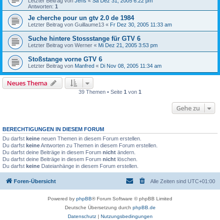
Letzter Beitrag von
Jens
«
Sa Dez 31, 2005 6:22 pm
Antworten:
1
Je cherche pour un gtv 2.0 de 1984
Letzter Beitrag von
Guillaume13
«
Fr Dez 30, 2005 11:33 am
Suche hintere Stossstange für GTV 6
Letzter Beitrag von
Werner
«
Mi Dez 21, 2005 3:53 pm
Stoßstange vorne GTV 6
Letzter Beitrag von
Manfred
«
Di Nov 08, 2005 11:34 am
Neues Thema
39 Themen • Seite
1
von
1
Gehe zu
BERECHTIGUNGEN IN DIESEM FORUM
Du darfst
keine
neuen Themen in diesem Forum erstellen.
Du darfst
keine
Antworten zu Themen in diesem Forum erstellen.
Du darfst deine Beiträge in diesem Forum
nicht
ändern.
Du darfst deine Beiträge in diesem Forum
nicht
löschen.
Du darfst
keine
Dateianhänge in diesem Forum erstellen.
Foren-Übersicht
Alle Zeiten sind
UTC+01:00
Powered by
phpBB
® Forum Software © phpBB Limited
Deutsche Übersetzung durch
phpBB.de
Datenschutz
|
Nutzungsbedingungen