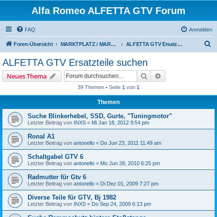
Alfa Romeo ALFETTA GTV Forum
FAQ
Anmelden
S
Foren-Übersicht
MARKTPLATZ / MARKETPLACE
ALFETTA GTV Ersatzteile suchen
u
ALFETTA GTV Ersatzteile suchen
c
Suche
Erweiterte Suche
Neues Thema
h
39 Themen • Seite
1
von
1
e
Themen
Suche Blinkerhebel, SSD, Gurte, "Tuningmotor"
Letzter Beitrag von
INXS
«
Mi Jan 18, 2012 9:54 pm
Ronal A1
Letzter Beitrag von
antonello
«
Do Jun 23, 2011 11:49 am
Schaltgabel GTV 6
Letzter Beitrag von
antonello
«
Mo Jun 28, 2010 6:25 pm
Radmutter für Gtv 6
Letzter Beitrag von
antonello
«
Di Dez 01, 2009 7:27 pm
Diverse Teile für GTV, Bj 1982
Letzter Beitrag von
INXS
«
Do Sep 24, 2009 6:13 pm