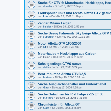
Suche für GTV 6: Motorhaube, Heckklappe, Heck
von
donalfa
»
Di Jul 10, 2007 7:04 pm
Frontspoiler links und rechts Alfetta GTV gesuc
von
Lutz
»
Do Mär 22, 2007 11:19 pm
Zender Milano Felgen
von
insider
»
Di Dez 19, 2006 2:52 pm
Suche Bezug Fahrersitz Sky beige Alfetta GTV 2
von
superpiet
»
Do Nov 02, 2006 10:31 pm
Motor Alfetta GTV 1600/2000
von
alf
»
So Mai 07, 2006 6:35 pm
Motorhaube + Heckklappe aus Carbon
von
Heinz
»
Do Okt 26, 2006 7:56 pm
Schaltgestänge GTV6 nuova
von
diddi
»
Sa Sep 23, 2006 9:24 pm
Benzimpumpe Alfetta GTV6/2,5
von
horizon
»
Di Sep 19, 2006 3:24 pm
Suche Ausgleichsbehälter und Umlenkhebel
von
Gast
»
Do Aug 17, 2006 4:28 pm
Suche Gutachten für Rial Felge 7x15 ET 35
von
Manfred
»
Do Dez 22, 2005 3:31 pm
Chromleisten für Alfetta GT
von
Gast
»
Sa Jul 08, 2006 3:45 pm