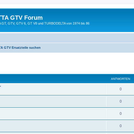
TTA GTV Forum
TTA GT, GTV, GTV 6, GT V8 und TURBODELTA von 1974 bis 86
A GTV Ersatzteile suchen
eiterte Suche
ANTWORTEN
"
0
0
0
0