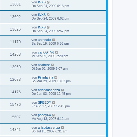
von
INXS
13601
Do Sep 24, 2009 6:13 pm
von
INXS
13602
Do Sep 24, 2009 6:02 pm
von
INXS
13626
Do Sep 24, 2009 5:57 pm
von
antonello
11170
Sa Sep 19, 2009 6:36 pm
von
carloGTV6
14263
Mi Sep 09, 2009 2:20 pm
von
alfaherz
13969
Di Jun 02, 2009 6:07 am
von
Pininfarina
12083
So Mär 29, 2009 10:02 pm
von
alfistidassenza
14176
Do Jan 03, 2008 12:45 pm
von
SPEEDY
15436
Fr Aug 17, 2007 12:45 pm
von
paddy64
15607
Mo Aug 13, 2007 6:12 am
von
alfistidassenza
14841
So Jul 15, 2007 6:31 am