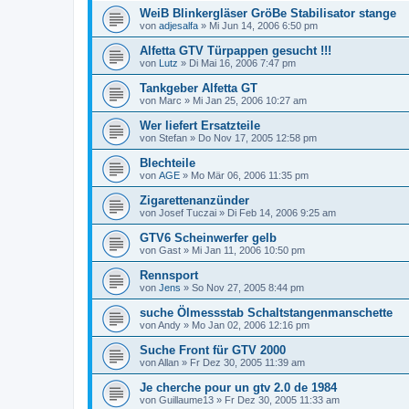
WeiB Blinkergläser GröBe Stabilisator stange
von
adjesalfa
»
Mi Jun 14, 2006 6:50 pm
Alfetta GTV Türpappen gesucht !!!
von
Lutz
»
Di Mai 16, 2006 7:47 pm
Tankgeber Alfetta GT
von
Marc
»
Mi Jan 25, 2006 10:27 am
Wer liefert Ersatzteile
von
Stefan
»
Do Nov 17, 2005 12:58 pm
Blechteile
von
AGE
»
Mo Mär 06, 2006 11:35 pm
Zigarettenanzünder
von
Josef Tuczai
»
Di Feb 14, 2006 9:25 am
GTV6 Scheinwerfer gelb
von
Gast
»
Mi Jan 11, 2006 10:50 pm
Rennsport
von
Jens
»
So Nov 27, 2005 8:44 pm
suche Ölmessstab Schaltstangenmanschette
von
Andy
»
Mo Jan 02, 2006 12:16 pm
Suche Front für GTV 2000
von
Allan
»
Fr Dez 30, 2005 11:39 am
Je cherche pour un gtv 2.0 de 1984
von
Guillaume13
»
Fr Dez 30, 2005 11:33 am