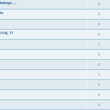
ablage, ...
0
ht.
0
0
.0 Bj. 77
0
1
0
0
1
0
6
0