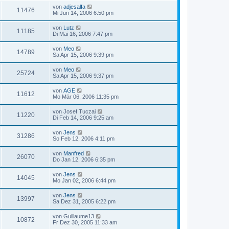
von
adjesalfa
11476
Mi Jun 14, 2006 6:50 pm
von
Lutz
11185
Di Mai 16, 2006 7:47 pm
von
Meo
14789
Sa Apr 15, 2006 9:39 pm
von
Meo
25724
Sa Apr 15, 2006 9:37 pm
von
AGE
11612
Mo Mär 06, 2006 11:35 pm
von
Josef Tuczai
11220
Di Feb 14, 2006 9:25 am
von
Jens
31286
So Feb 12, 2006 4:11 pm
von
Manfred
26070
Do Jan 12, 2006 6:35 pm
von
Jens
14045
Mo Jan 02, 2006 6:44 pm
von
Jens
13997
Sa Dez 31, 2005 6:22 pm
von
Guillaume13
10872
Fr Dez 30, 2005 11:33 am