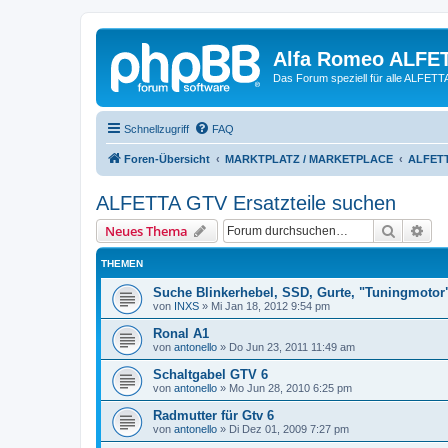
Alfa Romeo ALFE
Das Forum speziell für alle ALFE
Schnellzugriff
FAQ
Foren-Übersicht
MARKTPLATZ / MARKETPLACE
ALFETT
ALFETTA GTV Ersatzteile suchen
Suche
Erw
Neues Thema
THEMEN
Suche Blinkerhebel, SSD, Gurte, "Tuningmotor
von
INXS
»
Mi Jan 18, 2012 9:54 pm
Ronal A1
von
antonello
»
Do Jun 23, 2011 11:49 am
Schaltgabel GTV 6
von
antonello
»
Mo Jun 28, 2010 6:25 pm
Radmutter für Gtv 6
von
antonello
»
Di Dez 01, 2009 7:27 pm