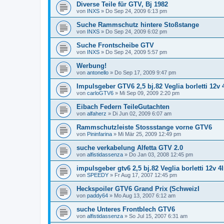
Diverse Teile für GTV, Bj 1982
von
INXS
»
Do Sep 24, 2009 6:13 pm
Suche Rammschutz hintere Stoßstange
von
INXS
»
Do Sep 24, 2009 6:02 pm
Suche Frontscheibe GTV
von
INXS
»
Do Sep 24, 2009 5:57 pm
Werbung!
von
antonello
»
Do Sep 17, 2009 9:47 pm
Impulsgeber GTV6 2,5 bj.82 Veglia borletti 12v
von
carloGTV6
»
Mi Sep 09, 2009 2:20 pm
Eibach Federn TeileGutachten
von
alfaherz
»
Di Jun 02, 2009 6:07 am
Rammschutzleiste Stossstange vorne GTV6
von
Pininfarina
»
Mi Mär 25, 2009 12:49 pm
suche verkabelung Alfetta GTV 2.0
von
alfistidassenza
»
Do Jan 03, 2008 12:45 pm
impulsgeber gtv6 2,5 bj.82 Veglia borletti 12v 
von
SPEEDY
»
Fr Aug 17, 2007 12:45 pm
Heckspoiler GTV6 Grand Prix (SchweizI
von
paddy64
»
Mo Aug 13, 2007 6:12 am
suche Unteres Frontblech GTV6
von
alfistidassenza
»
So Jul 15, 2007 6:31 am