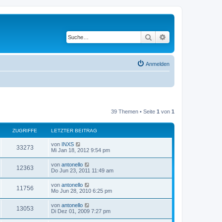
Suche
Erweiterte Suche
Anmelden
39 Themen • Seite
1
von
1
ZUGRIFFE
LETZTER BEITRAG
von
INXS
33273
Mi Jan 18, 2012 9:54 pm
von
antonello
12363
Do Jun 23, 2011 11:49 am
von
antonello
11756
Mo Jun 28, 2010 6:25 pm
von
antonello
13053
Di Dez 01, 2009 7:27 pm