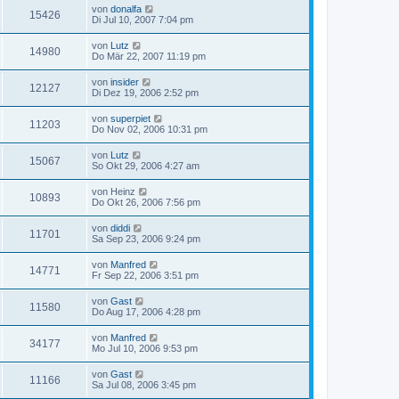
von
donalfa
15426
Di Jul 10, 2007 7:04 pm
von
Lutz
14980
Do Mär 22, 2007 11:19 pm
von
insider
12127
Di Dez 19, 2006 2:52 pm
von
superpiet
11203
Do Nov 02, 2006 10:31 pm
von
Lutz
15067
So Okt 29, 2006 4:27 am
von
Heinz
10893
Do Okt 26, 2006 7:56 pm
von
diddi
11701
Sa Sep 23, 2006 9:24 pm
von
Manfred
14771
Fr Sep 22, 2006 3:51 pm
von
Gast
11580
Do Aug 17, 2006 4:28 pm
von
Manfred
34177
Mo Jul 10, 2006 9:53 pm
von
Gast
11166
Sa Jul 08, 2006 3:45 pm