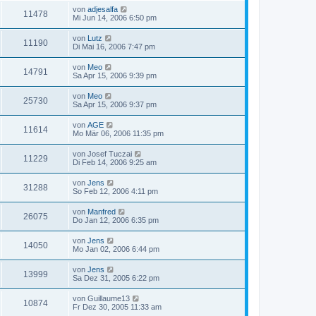
von
adjesalfa
11478
Mi Jun 14, 2006 6:50 pm
von
Lutz
11190
Di Mai 16, 2006 7:47 pm
von
Meo
14791
Sa Apr 15, 2006 9:39 pm
von
Meo
25730
Sa Apr 15, 2006 9:37 pm
von
AGE
11614
Mo Mär 06, 2006 11:35 pm
von
Josef Tuczai
11229
Di Feb 14, 2006 9:25 am
von
Jens
31288
So Feb 12, 2006 4:11 pm
von
Manfred
26075
Do Jan 12, 2006 6:35 pm
von
Jens
14050
Mo Jan 02, 2006 6:44 pm
von
Jens
13999
Sa Dez 31, 2005 6:22 pm
von
Guillaume13
10874
Fr Dez 30, 2005 11:33 am