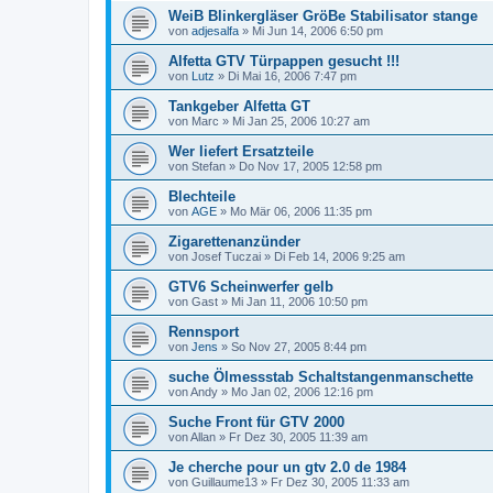
WeiB Blinkergläser GröBe Stabilisator stange
von
adjesalfa
»
Mi Jun 14, 2006 6:50 pm
Alfetta GTV Türpappen gesucht !!!
von
Lutz
»
Di Mai 16, 2006 7:47 pm
Tankgeber Alfetta GT
von
Marc
»
Mi Jan 25, 2006 10:27 am
Wer liefert Ersatzteile
von
Stefan
»
Do Nov 17, 2005 12:58 pm
Blechteile
von
AGE
»
Mo Mär 06, 2006 11:35 pm
Zigarettenanzünder
von
Josef Tuczai
»
Di Feb 14, 2006 9:25 am
GTV6 Scheinwerfer gelb
von
Gast
»
Mi Jan 11, 2006 10:50 pm
Rennsport
von
Jens
»
So Nov 27, 2005 8:44 pm
suche Ölmessstab Schaltstangenmanschette
von
Andy
»
Mo Jan 02, 2006 12:16 pm
Suche Front für GTV 2000
von
Allan
»
Fr Dez 30, 2005 11:39 am
Je cherche pour un gtv 2.0 de 1984
von
Guillaume13
»
Fr Dez 30, 2005 11:33 am