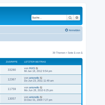
Suche
Erweiterte Suche
Anmelden
39 Themen • Seite
1
von
1
ZUGRIFFE
LETZTER BEITRAG
von
INXS
33280
Mi Jan 18, 2012 9:54 pm
von
antonello
12367
Do Jun 23, 2011 11:49 am
von
antonello
11759
Mo Jun 28, 2010 6:25 pm
von
antonello
13057
Di Dez 01, 2009 7:27 pm