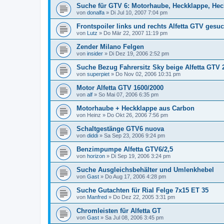
Suche für GTV 6: Motorhaube, Heckklappe, Heck
von
donalfa
»
Di Jul 10, 2007 7:04 pm
Frontspoiler links und rechts Alfetta GTV gesuc
von
Lutz
»
Do Mär 22, 2007 11:19 pm
Zender Milano Felgen
von
insider
»
Di Dez 19, 2006 2:52 pm
Suche Bezug Fahrersitz Sky beige Alfetta GTV 2
von
superpiet
»
Do Nov 02, 2006 10:31 pm
Motor Alfetta GTV 1600/2000
von
alf
»
So Mai 07, 2006 6:35 pm
Motorhaube + Heckklappe aus Carbon
von
Heinz
»
Do Okt 26, 2006 7:56 pm
Schaltgestänge GTV6 nuova
von
diddi
»
Sa Sep 23, 2006 9:24 pm
Benzimpumpe Alfetta GTV6/2,5
von
horizon
»
Di Sep 19, 2006 3:24 pm
Suche Ausgleichsbehälter und Umlenkhebel
von
Gast
»
Do Aug 17, 2006 4:28 pm
Suche Gutachten für Rial Felge 7x15 ET 35
von
Manfred
»
Do Dez 22, 2005 3:31 pm
Chromleisten für Alfetta GT
von
Gast
»
Sa Jul 08, 2006 3:45 pm