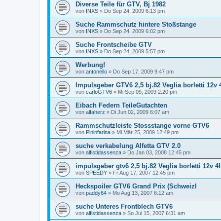
Diverse Teile für GTV, Bj 1982
von
INXS
»
Do Sep 24, 2009 6:13 pm
Suche Rammschutz hintere Stoßstange
von
INXS
»
Do Sep 24, 2009 6:02 pm
Suche Frontscheibe GTV
von
INXS
»
Do Sep 24, 2009 5:57 pm
Werbung!
von
antonello
»
Do Sep 17, 2009 9:47 pm
Impulsgeber GTV6 2,5 bj.82 Veglia borletti 12v
von
carloGTV6
»
Mi Sep 09, 2009 2:20 pm
Eibach Federn TeileGutachten
von
alfaherz
»
Di Jun 02, 2009 6:07 am
Rammschutzleiste Stossstange vorne GTV6
von
Pininfarina
»
Mi Mär 25, 2009 12:49 pm
suche verkabelung Alfetta GTV 2.0
von
alfistidassenza
»
Do Jan 03, 2008 12:45 pm
impulsgeber gtv6 2,5 bj.82 Veglia borletti 12v 
von
SPEEDY
»
Fr Aug 17, 2007 12:45 pm
Heckspoiler GTV6 Grand Prix (SchweizI
von
paddy64
»
Mo Aug 13, 2007 6:12 am
suche Unteres Frontblech GTV6
von
alfistidassenza
»
So Jul 15, 2007 6:31 am