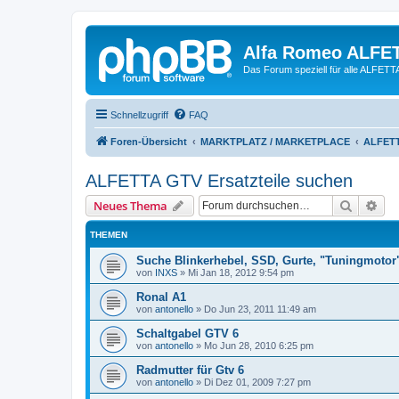
Alfa Romeo ALFE
Das Forum speziell für alle ALFE
Schnellzugriff
FAQ
Foren-Übersicht
MARKTPLATZ / MARKETPLACE
ALFETT
ALFETTA GTV Ersatzteile suchen
Suche
Erw
Neues Thema
THEMEN
Suche Blinkerhebel, SSD, Gurte, "Tuningmotor
von
INXS
»
Mi Jan 18, 2012 9:54 pm
Ronal A1
von
antonello
»
Do Jun 23, 2011 11:49 am
Schaltgabel GTV 6
von
antonello
»
Mo Jun 28, 2010 6:25 pm
Radmutter für Gtv 6
von
antonello
»
Di Dez 01, 2009 7:27 pm