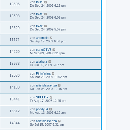
von
INXS
13605
Do Sep 24, 2009 6:13 pm
von
INXS
13608
Do Sep 24, 2009 6:02 pm
von
INXS
13629
Do Sep 24, 2009 5:57 pm
von
antonello
11171
Sa Sep 19, 2009 6:36 pm
von
carloGTV6
14269
Mi Sep 09, 2009 2:20 pm
von
alfaherz
13973
Di Jun 02, 2009 6:07 am
von
Pininfarina
12086
So Mär 29, 2009 10:02 pm
von
alfistidassenza
14180
Do Jan 03, 2008 12:45 pm
von
SPEEDY
15441
Fr Aug 17, 2007 12:45 pm
von
paddy64
15612
Mo Aug 13, 2007 6:12 am
von
alfistidassenza
14844
So Jul 15, 2007 6:31 am