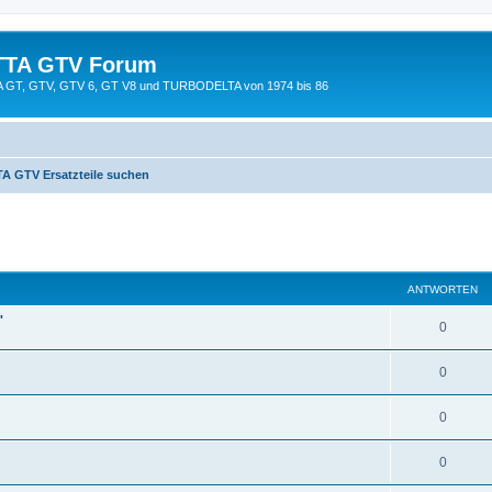
TTA GTV Forum
TTA GT, GTV, GTV 6, GT V8 und TURBODELTA von 1974 bis 86
A GTV Ersatzteile suchen
eiterte Suche
ANTWORTEN
"
0
0
0
0