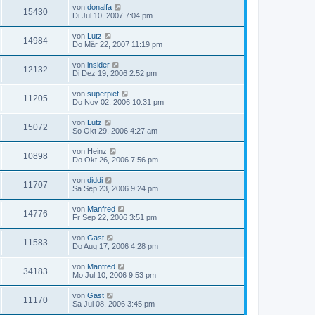
von
donalfa
15430
Di Jul 10, 2007 7:04 pm
von
Lutz
14984
Do Mär 22, 2007 11:19 pm
von
insider
12132
Di Dez 19, 2006 2:52 pm
von
superpiet
11205
Do Nov 02, 2006 10:31 pm
von
Lutz
15072
So Okt 29, 2006 4:27 am
von
Heinz
10898
Do Okt 26, 2006 7:56 pm
von
diddi
11707
Sa Sep 23, 2006 9:24 pm
von
Manfred
14776
Fr Sep 22, 2006 3:51 pm
von
Gast
11583
Do Aug 17, 2006 4:28 pm
von
Manfred
34183
Mo Jul 10, 2006 9:53 pm
von
Gast
11170
Sa Jul 08, 2006 3:45 pm