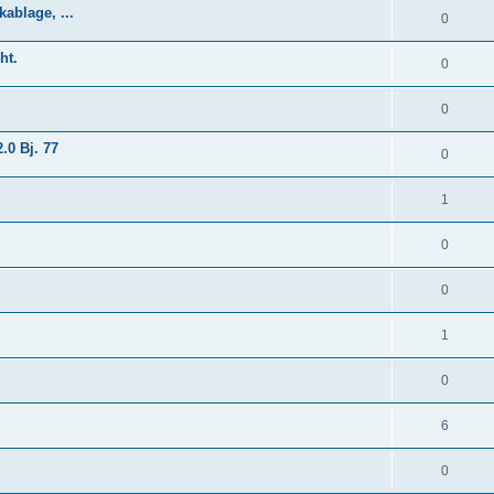
ablage, ...
0
ht.
0
0
.0 Bj. 77
0
1
0
0
1
0
6
0