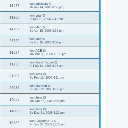
von
adjesalfa
11487
Mi Jun 14, 2006 6:50 pm
von
Lutz
11200
Di Mai 16, 2006 7:47 pm
von
Meo
14797
Sa Apr 15, 2006 9:39 pm
von
Meo
25739
Sa Apr 15, 2006 9:37 pm
von
AGE
11624
Mo Mär 06, 2006 11:35 pm
von
Josef Tuczai
11238
Di Feb 14, 2006 9:25 am
von
Jens
31307
So Feb 12, 2006 4:11 pm
von
Manfred
26085
Do Jan 12, 2006 6:35 pm
von
Jens
14058
Mo Jan 02, 2006 6:44 pm
von
Jens
14006
Sa Dez 31, 2005 6:22 pm
von
Guillaume13
10882
Fr Dez 30, 2005 11:33 am