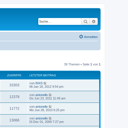
Suche
Erweiterte Suche
Anmelden
39 Themen • Seite
1
von
1
ZUGRIFFE
LETZTER BEITRAG
von
INXS
33303
Mi Jan 18, 2012 9:54 pm
von
antonello
12378
Do Jun 23, 2011 11:49 am
von
antonello
11772
Mo Jun 28, 2010 6:25 pm
von
antonello
13066
Di Dez 01, 2009 7:27 pm