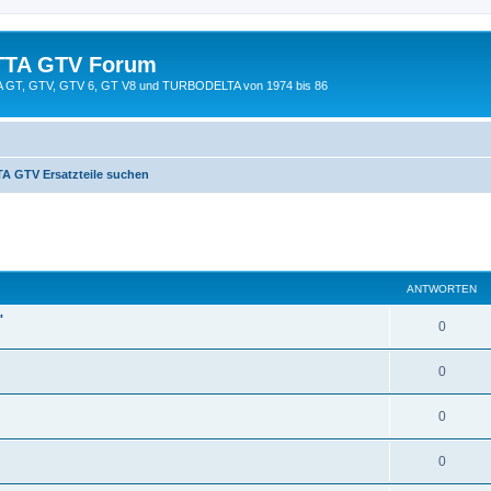
TTA GTV Forum
TTA GT, GTV, GTV 6, GT V8 und TURBODELTA von 1974 bis 86
A GTV Ersatzteile suchen
eiterte Suche
ANTWORTEN
"
0
0
0
0