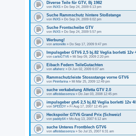
Diverse Teile für GTV, Bj 1982
von
INXS
»
Do Sep 24, 2009 6:13 pm
Suche Rammschutz hintere Stoßstange
von
INXS
»
Do Sep 24, 2009 6:02 pm
Suche Frontscheibe GTV
von
INXS
»
Do Sep 24, 2009 5:57 pm
Werbung!
von
antonello
»
Do Sep 17, 2009 9:47 pm
Impulsgeber GTV6 2,5 bj.82 Veglia borletti 12v
von
carloGTV6
»
Mi Sep 09, 2009 2:20 pm
Eibach Federn TeileGutachten
von
alfaherz
»
Di Jun 02, 2009 6:07 am
Rammschutzleiste Stossstange vorne GTV6
von
Pininfarina
»
Mi Mär 25, 2009 12:49 pm
suche verkabelung Alfetta GTV 2.0
von
alfistidassenza
»
Do Jan 03, 2008 12:45 pm
impulsgeber gtv6 2,5 bj.82 Veglia borletti 12v 
von
SPEEDY
»
Fr Aug 17, 2007 12:45 pm
Heckspoiler GTV6 Grand Prix (SchweizI
von
paddy64
»
Mo Aug 13, 2007 6:12 am
suche Unteres Frontblech GTV6
von
alfistidassenza
»
So Jul 15, 2007 6:31 am