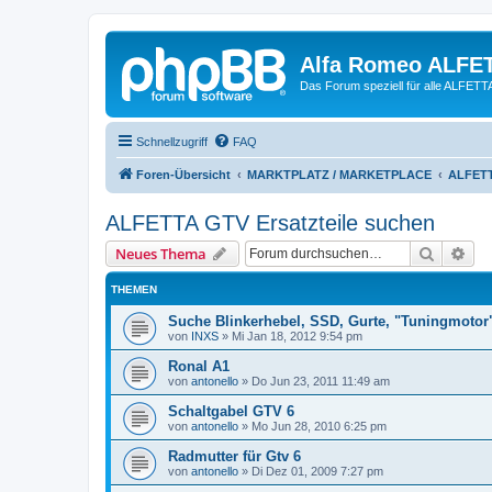
Alfa Romeo ALFE
Das Forum speziell für alle ALFE
Schnellzugriff
FAQ
Foren-Übersicht
MARKTPLATZ / MARKETPLACE
ALFETT
ALFETTA GTV Ersatzteile suchen
Suche
Erw
Neues Thema
THEMEN
Suche Blinkerhebel, SSD, Gurte, "Tuningmotor
von
INXS
»
Mi Jan 18, 2012 9:54 pm
Ronal A1
von
antonello
»
Do Jun 23, 2011 11:49 am
Schaltgabel GTV 6
von
antonello
»
Mo Jun 28, 2010 6:25 pm
Radmutter für Gtv 6
von
antonello
»
Di Dez 01, 2009 7:27 pm