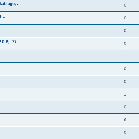
ablage, ...
0
ht.
0
0
.0 Bj. 77
0
1
0
0
1
0
6
0