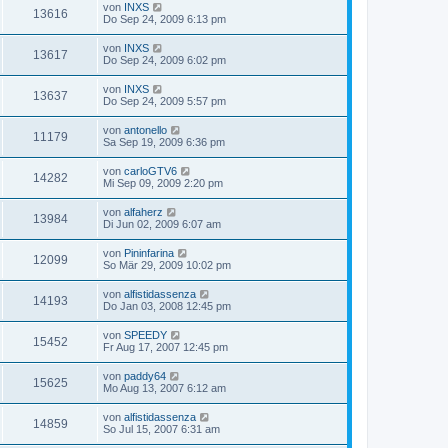
von
INXS
13616
Do Sep 24, 2009 6:13 pm
von
INXS
13617
Do Sep 24, 2009 6:02 pm
von
INXS
13637
Do Sep 24, 2009 5:57 pm
von
antonello
11179
Sa Sep 19, 2009 6:36 pm
von
carloGTV6
14282
Mi Sep 09, 2009 2:20 pm
von
alfaherz
13984
Di Jun 02, 2009 6:07 am
von
Pininfarina
12099
So Mär 29, 2009 10:02 pm
von
alfistidassenza
14193
Do Jan 03, 2008 12:45 pm
von
SPEEDY
15452
Fr Aug 17, 2007 12:45 pm
von
paddy64
15625
Mo Aug 13, 2007 6:12 am
von
alfistidassenza
14859
So Jul 15, 2007 6:31 am