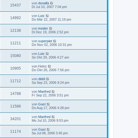
von
donalfa
15437
Di Jul 10, 2007 7:04 pm
von
Lutz
14992
Do Mär 22, 2007 11:19 pm
von
insider
12138
Di Dez 19, 2006 2:52 pm
von
superpiet
11211
Do Nov 02, 2006 10:31 pm
von
Lutz
15080
So Okt 29, 2006 4:27 am
von
Heinz
10905
Do Okt 26, 2006 7:56 pm
von
diddi
11712
Sa Sep 23, 2006 9:24 pm
von
Manfred
14788
Fr Sep 22, 2006 3:51 pm
von
Gast
11586
Do Aug 17, 2006 4:28 pm
von
Manfred
34201
Mo Jul 10, 2006 9:53 pm
von
Gast
11174
Sa Jul 08, 2006 3:45 pm