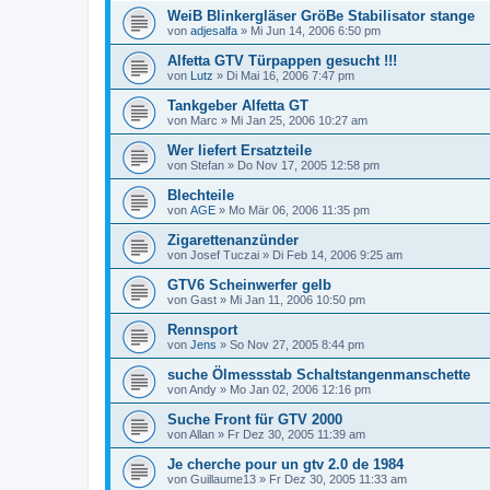
WeiB Blinkergläser GröBe Stabilisator stange
von
adjesalfa
»
Mi Jun 14, 2006 6:50 pm
Alfetta GTV Türpappen gesucht !!!
von
Lutz
»
Di Mai 16, 2006 7:47 pm
Tankgeber Alfetta GT
von
Marc
»
Mi Jan 25, 2006 10:27 am
Wer liefert Ersatzteile
von
Stefan
»
Do Nov 17, 2005 12:58 pm
Blechteile
von
AGE
»
Mo Mär 06, 2006 11:35 pm
Zigarettenanzünder
von
Josef Tuczai
»
Di Feb 14, 2006 9:25 am
GTV6 Scheinwerfer gelb
von
Gast
»
Mi Jan 11, 2006 10:50 pm
Rennsport
von
Jens
»
So Nov 27, 2005 8:44 pm
suche Ölmessstab Schaltstangenmanschette
von
Andy
»
Mo Jan 02, 2006 12:16 pm
Suche Front für GTV 2000
von
Allan
»
Fr Dez 30, 2005 11:39 am
Je cherche pour un gtv 2.0 de 1984
von
Guillaume13
»
Fr Dez 30, 2005 11:33 am