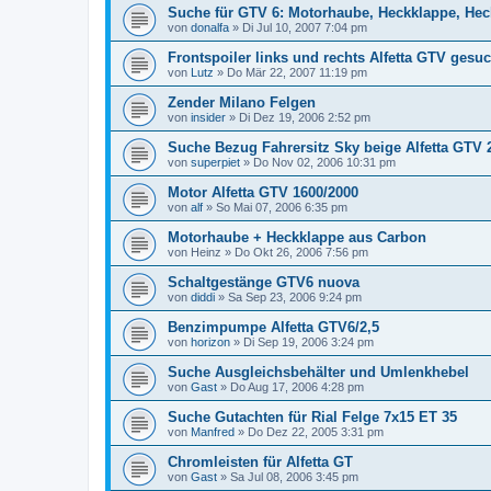
Suche für GTV 6: Motorhaube, Heckklappe, Heck
von
donalfa
»
Di Jul 10, 2007 7:04 pm
Frontspoiler links und rechts Alfetta GTV gesuc
von
Lutz
»
Do Mär 22, 2007 11:19 pm
Zender Milano Felgen
von
insider
»
Di Dez 19, 2006 2:52 pm
Suche Bezug Fahrersitz Sky beige Alfetta GTV 2
von
superpiet
»
Do Nov 02, 2006 10:31 pm
Motor Alfetta GTV 1600/2000
von
alf
»
So Mai 07, 2006 6:35 pm
Motorhaube + Heckklappe aus Carbon
von
Heinz
»
Do Okt 26, 2006 7:56 pm
Schaltgestänge GTV6 nuova
von
diddi
»
Sa Sep 23, 2006 9:24 pm
Benzimpumpe Alfetta GTV6/2,5
von
horizon
»
Di Sep 19, 2006 3:24 pm
Suche Ausgleichsbehälter und Umlenkhebel
von
Gast
»
Do Aug 17, 2006 4:28 pm
Suche Gutachten für Rial Felge 7x15 ET 35
von
Manfred
»
Do Dez 22, 2005 3:31 pm
Chromleisten für Alfetta GT
von
Gast
»
Sa Jul 08, 2006 3:45 pm