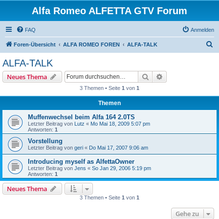
Alfa Romeo ALFETTA GTV Forum
FAQ
Anmelden
S
Foren-Übersicht
ALFA ROMEO FOREN
ALFA-TALK
u
ALFA-TALK
c
Suche
Erweiterte Suche
Neues Thema
h
3 Themen • Seite
1
von
1
e
Themen
Muffenwechsel beim Alfa 164 2.0TS
Letzter Beitrag von
Lutz
«
Mo Mai 18, 2009 5:07 pm
Antworten:
1
Vorstellung
Letzter Beitrag von
geri
«
Do Mai 17, 2007 9:06 am
Introducing myself as AlfettaOwner
Letzter Beitrag von
Jens
«
So Jan 29, 2006 5:19 pm
Antworten:
1
Neues Thema
3 Themen • Seite
1
von
1
Gehe zu