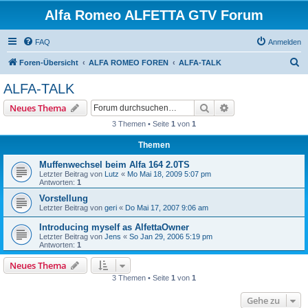
Alfa Romeo ALFETTA GTV Forum
FAQ
Anmelden
S
Foren-Übersicht
ALFA ROMEO FOREN
ALFA-TALK
u
ALFA-TALK
c
Suche
Erweiterte Suche
Neues Thema
h
3 Themen • Seite
1
von
1
e
Themen
Muffenwechsel beim Alfa 164 2.0TS
Letzter Beitrag von
Lutz
«
Mo Mai 18, 2009 5:07 pm
Antworten:
1
Vorstellung
Letzter Beitrag von
geri
«
Do Mai 17, 2007 9:06 am
Introducing myself as AlfettaOwner
Letzter Beitrag von
Jens
«
So Jan 29, 2006 5:19 pm
Antworten:
1
Neues Thema
3 Themen • Seite
1
von
1
Gehe zu