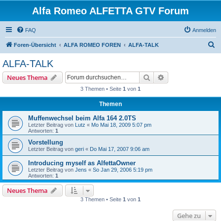
Alfa Romeo ALFETTA GTV Forum
FAQ
Anmelden
S
Foren-Übersicht
ALFA ROMEO FOREN
ALFA-TALK
u
ALFA-TALK
c
Suche
Erweiterte Suche
Neues Thema
h
3 Themen • Seite
1
von
1
e
Themen
Muffenwechsel beim Alfa 164 2.0TS
Letzter Beitrag von
Lutz
«
Mo Mai 18, 2009 5:07 pm
Antworten:
1
Vorstellung
Letzter Beitrag von
geri
«
Do Mai 17, 2007 9:06 am
Introducing myself as AlfettaOwner
Letzter Beitrag von
Jens
«
So Jan 29, 2006 5:19 pm
Antworten:
1
Neues Thema
3 Themen • Seite
1
von
1
Gehe zu