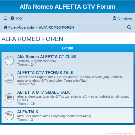
Alfa Romeo ALFETTA GTV Forum
FAQ
Anmelden
S
Foren-Übersicht
ALFA ROMEO FOREN
u
ALFA ROMEO FOREN
c
Forum
h
e
Alfa Romeo ALFETTA GT CLUB
Termine, Organisation usw.
Themen:
14
ALFETTA GTV TECHNIK-TALK
Technische Fragen über GTV und andere Transaxle Alfas (Any techical
questions about GTV and other Transaxle Alfas)
Themen:
53
ALFETTA GTV SMALL-TALK
alles andere was über die GTVs zu reden ist (Any other subject to talk about
GTVs )
Themen:
19
ALFA-TALK
alles über andere Alfas (anything about other Alfas)
Themen:
3