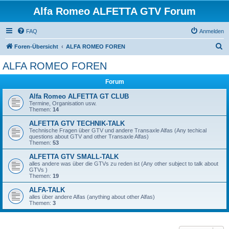
Alfa Romeo ALFETTA GTV Forum
FAQ
Anmelden
S
Foren-Übersicht
ALFA ROMEO FOREN
u
ALFA ROMEO FOREN
c
Forum
h
e
Alfa Romeo ALFETTA GT CLUB
Termine, Organisation usw.
Themen:
14
ALFETTA GTV TECHNIK-TALK
Technische Fragen über GTV und andere Transaxle Alfas (Any techical
questions about GTV and other Transaxle Alfas)
Themen:
53
ALFETTA GTV SMALL-TALK
alles andere was über die GTVs zu reden ist (Any other subject to talk about
GTVs )
Themen:
19
ALFA-TALK
alles über andere Alfas (anything about other Alfas)
Themen:
3