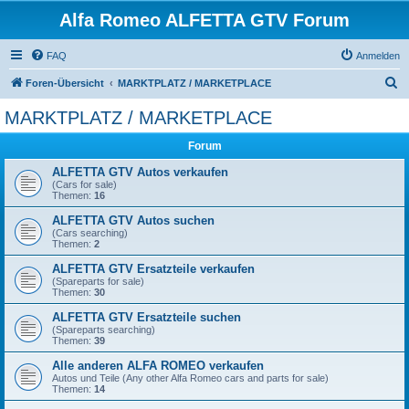
Alfa Romeo ALFETTA GTV Forum
FAQ
Anmelden
S
Foren-Übersicht
MARKTPLATZ / MARKETPLACE
u
MARKTPLATZ / MARKETPLACE
c
Forum
h
e
ALFETTA GTV Autos verkaufen
(Cars for sale)
Themen:
16
ALFETTA GTV Autos suchen
(Cars searching)
Themen:
2
ALFETTA GTV Ersatzteile verkaufen
(Spareparts for sale)
Themen:
30
ALFETTA GTV Ersatzteile suchen
(Spareparts searching)
Themen:
39
Alle anderen ALFA ROMEO verkaufen
Autos und Teile (Any other Alfa Romeo cars and parts for sale)
Themen:
14