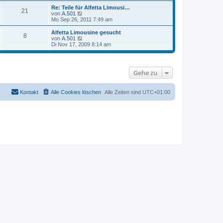
t
r
e
Re: Teile für Alfetta Limousi…
r
21
B
s
N
von
A.501
a
e
t
e
Mo Sep 26, 2011 7:49 am
g
i
e
u
t
r
e
Alfetta Limousine gesucht
r
8
B
s
N
von
A.501
a
e
t
e
Di Nov 17, 2009 8:14 am
g
i
e
u
t
r
e
r
B
s
a
e
t
Gehe zu
g
i
e
t
r
r
B
a
e
Kontakt
Alle Cookies löschen
Alle Zeiten sind
UTC+01:00
g
i
t
r
a
g