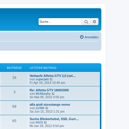
Suche
Erweiterte Suche
Anmelden
BEITRÄGE
LETZTER BEITRAG
Verkaufe Alfetta GTV 2,0 (sel…
26
N
von
superpiet
e
Fr Apr 04, 2014 10:46 am
u
e
Re: Alfetta GTV 1600/2000
3
s
N
von
McMurphy
t
e
So Mai 09, 2010 4:59 pm
e
u
r
e
alfa gtv6 stosstange vorne
69
B
s
N
von
sz996
e
t
e
Sa Jun 15, 2013 1:31 pm
i
e
u
t
r
e
Suche Blinkerhebel, SSD, Gurt…
r
65
B
s
N
von
INXS
a
e
t
e
Mi Jan 18, 2012 9:54 pm
g
i
e
u