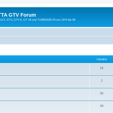
TTA GTV Forum
TTA GT, GTV, GTV 6, GT V8 und TURBODELTA von 1974 bis 86
THEMEN
16
2
30
39