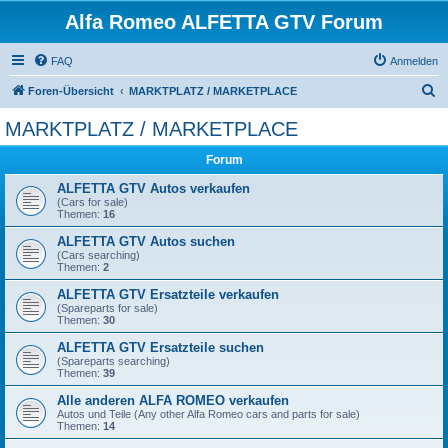
Alfa Romeo ALFETTA GTV Forum
FAQ
Anmelden
S
Foren-Übersicht
MARKTPLATZ / MARKETPLACE
u
MARKTPLATZ / MARKETPLACE
c
Forum
h
e
ALFETTA GTV Autos verkaufen
(Cars for sale)
Themen:
16
ALFETTA GTV Autos suchen
(Cars searching)
Themen:
2
ALFETTA GTV Ersatzteile verkaufen
(Spareparts for sale)
Themen:
30
ALFETTA GTV Ersatzteile suchen
(Spareparts searching)
Themen:
39
Alle anderen ALFA ROMEO verkaufen
Autos und Teile (Any other Alfa Romeo cars and parts for sale)
Themen:
14