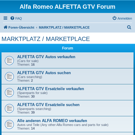
Alfa Romeo ALFETTA GTV Forum
FAQ
Anmelden
S
Foren-Übersicht
MARKTPLATZ / MARKETPLACE
u
MARKTPLATZ / MARKETPLACE
c
Forum
h
e
ALFETTA GTV Autos verkaufen
(Cars for sale)
Themen:
16
ALFETTA GTV Autos suchen
(Cars searching)
Themen:
2
ALFETTA GTV Ersatzteile verkaufen
(Spareparts for sale)
Themen:
30
ALFETTA GTV Ersatzteile suchen
(Spareparts searching)
Themen:
39
Alle anderen ALFA ROMEO verkaufen
Autos und Teile (Any other Alfa Romeo cars and parts for sale)
Themen:
14