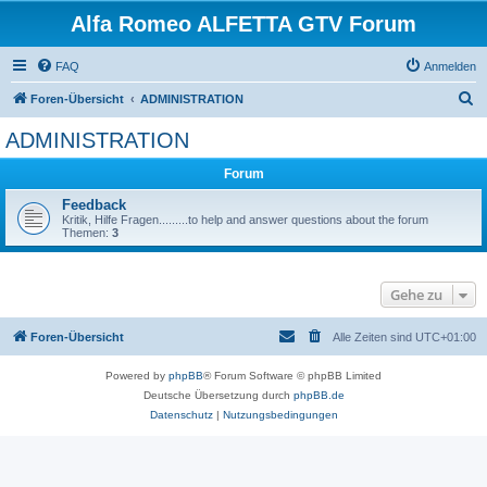
Alfa Romeo ALFETTA GTV Forum
FAQ
Anmelden
S
Foren-Übersicht
ADMINISTRATION
u
ADMINISTRATION
c
Forum
h
e
Feedback
Kritik, Hilfe Fragen.........to help and answer questions about the forum
Themen:
3
Gehe zu
Foren-Übersicht
Alle Zeiten sind
UTC+01:00
Powered by
phpBB
® Forum Software © phpBB Limited
Deutsche Übersetzung durch
phpBB.de
Datenschutz
|
Nutzungsbedingungen