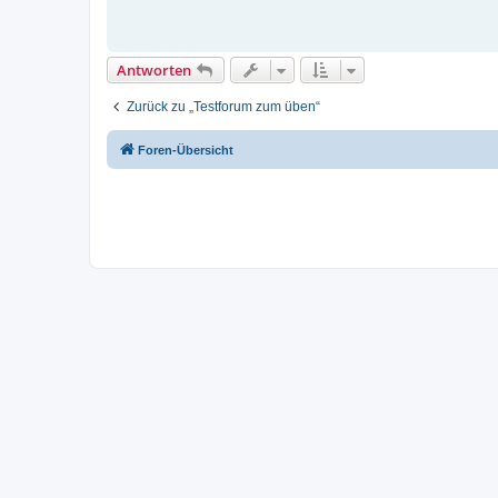
r
a
g
Antworten
Zurück zu „Testforum zum üben“
Foren-Übersicht