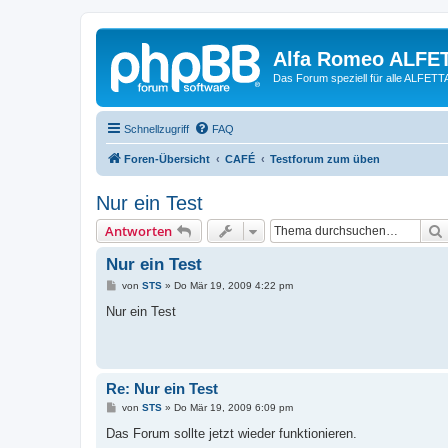
Alfa Romeo ALFE
Das Forum speziell für alle ALFE
Schnellzugriff
FAQ
Foren-Übersicht
CAFÉ
Testforum zum üben
Nur ein Test
Antworten
Nur ein Test
B
von
STS
»
Do Mär 19, 2009 4:22 pm
e
i
Nur ein Test
t
r
a
g
Re: Nur ein Test
B
von
STS
»
Do Mär 19, 2009 6:09 pm
e
i
Das Forum sollte jetzt wieder funktionieren.
t