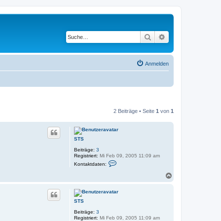
Suche
Erweiterte Suche
Anmelden
2 Beiträge • Seite
1
von
1
STS
Beiträge:
3
Registriert:
Mi Feb 09, 2005 11:09 am
K
Kontaktdaten:
o
n
N
t
a
a
c
k
h
t
STS
o
d
a
b
Beiträge:
3
t
e
Registriert:
Mi Feb 09, 2005 11:09 am
e