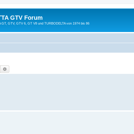
TTA GTV Forum
TTA GT, GTV, GTV 6, GT V8 und TURBODELTA von 1974 bis 86
Suche
Erweiterte Suche