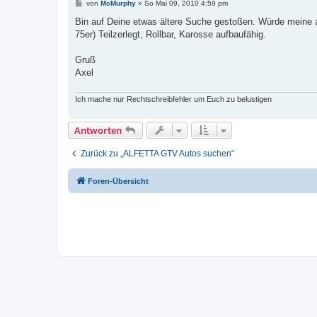
B
von
McMurphy
»
So Mai 09, 2010 4:59 pm
e
i
Bin auf Deine etwas ältere Suche gestoßen. Würde meine 
t
75er) Teilzerlegt, Rollbar, Karosse aufbaufähig.
r
a
g
Gruß
Axel
Ich mache nur Rechtschreibfehler um Euch zu belustigen
Antworten
Zurück zu „ALFETTA GTV Autos suchen“
Foren-Übersicht