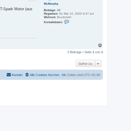
o
McMurphy
b
T-Spark Motor (aus
Beiträge:
46
e
Registriert:
Do Mär 10, 2005 9:47 am
n
Wohnort:
Bruckmühl
K
Kontaktdaten:
o
n
t
a
k
t
N
d
a
a
t
2 Beiträge • Seite
1
von
1
c
e
h
n
o
v
Gehe zu
b
o
e
n
M
n
Kontakt
Alle Cookies löschen
Alle Zeiten sind
UTC+01:00
c
M
u
r
p
h
y