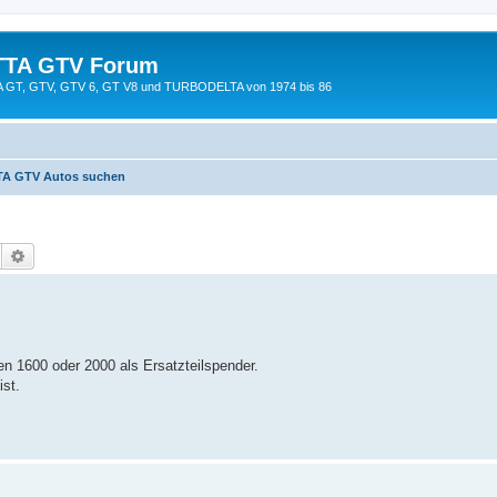
TTA GTV Forum
TTA GT, GTV, GTV 6, GT V8 und TURBODELTA von 1974 bis 86
A GTV Autos suchen
Suche
Erweiterte Suche
n 1600 oder 2000 als Ersatzteilspender.
ist.