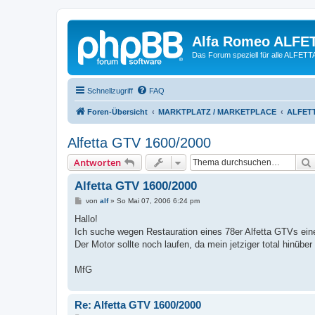
Alfa Romeo ALFE
Das Forum speziell für alle ALFE
Schnellzugriff
FAQ
Foren-Übersicht
MARKTPLATZ / MARKETPLACE
ALFETT
Alfetta GTV 1600/2000
Antworten
Alfetta GTV 1600/2000
B
von
alf
»
So Mai 07, 2006 6:24 pm
e
i
Hallo!
t
Ich suche wegen Restauration eines 78er Alfetta GTVs eine
r
a
Der Motor sollte noch laufen, da mein jetziger total hinüber 
g
MfG
Re: Alfetta GTV 1600/2000