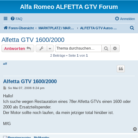
Alfa Romeo ALFETTA GTV Forum
FAQ
Anmelden
S
Foren-Übersicht
MARKTPLATZ / MARKETPLACE
ALFETTA GTV Autos suchen
u
Alfetta GTV 1600/2000
c
Suche
Erweiterte
Antworten
h
2 Beiträge • Seite
1
von
1
e
alf
Alfetta GTV 1600/2000
B
So Mai 07, 2006 6:24 pm
e
i
Hallo!
t
Ich suche wegen Restauration eines 78er Alfetta GTVs einen 1600 oder
r
a
2000 als Ersatzteilspender.
g
Der Motor sollte noch laufen, da mein jetziger total hinüber ist.
MfG
McMurphy