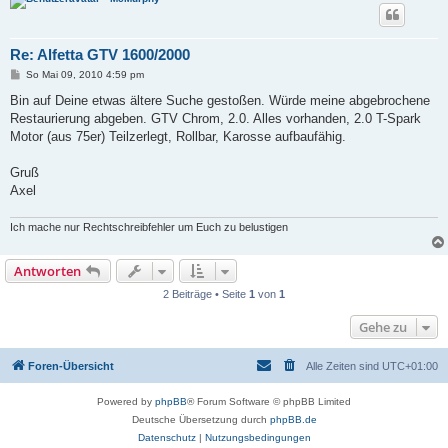
Re: Alfetta GTV 1600/2000
B
So Mai 09, 2010 4:59 pm
e
i
Bin auf Deine etwas ältere Suche gestoßen. Würde meine abgebrochene
t
Restaurierung abgeben. GTV Chrom, 2.0. Alles vorhanden, 2.0 T-Spark
r
a
Motor (aus 75er) Teilzerlegt, Rollbar, Karosse aufbaufähig.
g
Gruß
Axel
Ich mache nur Rechtschreibfehler um Euch zu belustigen
Antworten
2 Beiträge • Seite
1
von
1
Gehe zu
Foren-Übersicht
Alle Zeiten sind
UTC+01:00
Powered by
phpBB
® Forum Software © phpBB Limited
Deutsche Übersetzung durch
phpBB.de
Datenschutz
|
Nutzungsbedingungen