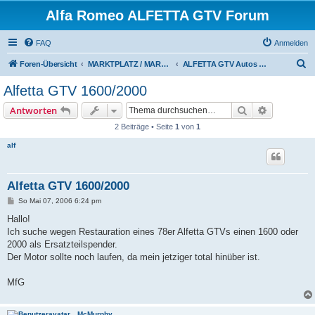
Alfa Romeo ALFETTA GTV Forum
FAQ
Anmelden
S
Foren-Übersicht
MARKTPLATZ / MARKETPLACE
ALFETTA GTV Autos suchen
u
Alfetta GTV 1600/2000
c
Suche
Erweiterte
Antworten
h
2 Beiträge • Seite
1
von
1
e
alf
Alfetta GTV 1600/2000
B
So Mai 07, 2006 6:24 pm
e
i
Hallo!
t
Ich suche wegen Restauration eines 78er Alfetta GTVs einen 1600 oder
r
a
2000 als Ersatzteilspender.
g
Der Motor sollte noch laufen, da mein jetziger total hinüber ist.
MfG
McMurphy