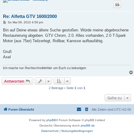
Re: Alfetta GTV 1600/2000
B
So Mai 09, 2010 4:59 pm
e
i
Bin auf Deine etwas ältere Suche gestoßen. Würde meine abgebrochene
t
Restaurierung abgeben. GTV Chrom, 2.0. Alles vorhanden, 2.0 T-Spark
r
a
Motor (aus 75er) Teilzerlegt, Rollbar, Karosse aufbaufähig.
g
Gruß
Axel
Ich mache nur Rechtschreibfehler um Euch zu belustigen
Antworten
2 Beiträge • Seite
1
von
1
Gehe zu
Foren-Übersicht
Alle Zeiten sind
UTC+01:00
Powered by
phpBB
® Forum Software © phpBB Limited
Deutsche Übersetzung durch
phpBB.de
Datenschutz
|
Nutzungsbedingungen