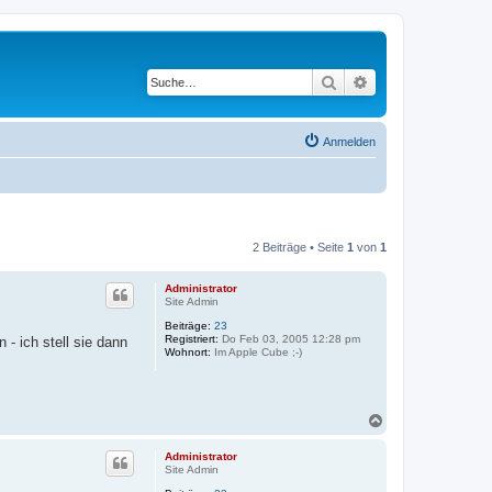
Suche
Erweiterte Suche
Anmelden
2 Beiträge • Seite
1
von
1
Administrator
Site Admin
Beiträge:
23
Registriert:
Do Feb 03, 2005 12:28 pm
- ich stell sie dann
Wohnort:
Im Apple Cube ;-)
N
a
c
Administrator
h
Site Admin
o