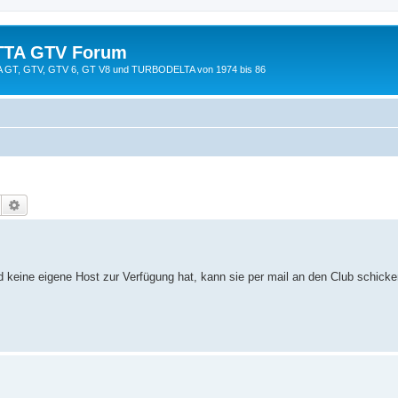
TTA GTV Forum
TTA GT, GTV, GTV 6, GT V8 und TURBODELTA von 1974 bis 86
Suche
Erweiterte Suche
keine eigene Host zur Verfügung hat, kann sie per mail an den Club schicken 