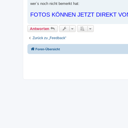
i
wer´s noch nicht bemerkt hat:
t
r
FOTOS KÖNNEN JETZT DIREKT VO
a
g
Antworten
Zurück zu „Feedback“
Foren-Übersicht