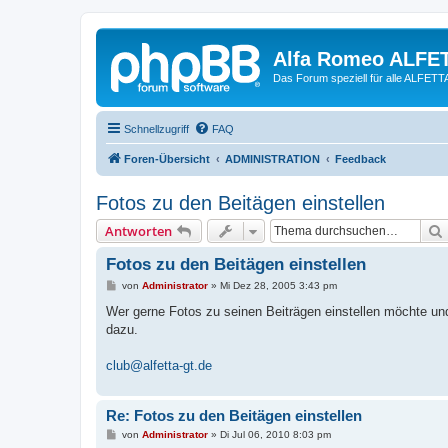
Alfa Romeo ALFE
Das Forum speziell für alle ALFE
Schnellzugriff
FAQ
Foren-Übersicht
ADMINISTRATION
Feedback
Fotos zu den Beitägen einstellen
Antworten
Fotos zu den Beitägen einstellen
B
von
Administrator
»
Mi Dez 28, 2005 3:43 pm
e
i
Wer gerne Fotos zu seinen Beiträgen einstellen möchte und 
t
dazu.
r
a
g
club@alfetta-gt.de
Re: Fotos zu den Beitägen einstellen
B
von
Administrator
»
Di Jul 06, 2010 8:03 pm
e