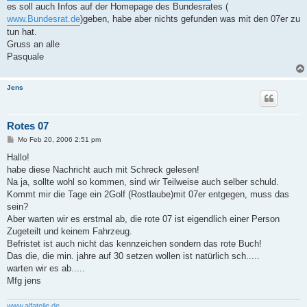
es soll auch Infos auf der Homepage des Bundesrates (
www.Bundesrat.de
)geben, habe aber nichts gefunden was mit den 07er zu
tun hat.
Gruss an alle
Pasquale
Jens
Rotes 07
B
Mo Feb 20, 2006 2:51 pm
e
i
Hallo!
t
habe diese Nachricht auch mit Schreck gelesen!
r
a
Na ja, sollte wohl so kommen, sind wir Teilweise auch selber schuld.
g
Kommt mir die Tage ein 2Golf (Rostlaube)mit 07er entgegen, muss das
sein?
Aber warten wir es erstmal ab, die rote 07 ist eigendlich einer Person
Zugeteilt und keinem Fahrzeug.
Befristet ist auch nicht das kennzeichen sondern das rote Buch!
Das die, die min. jahre auf 30 setzen wollen ist natürlich sch.....
warten wir es ab.....
Mfg jens
www.alfateile.de