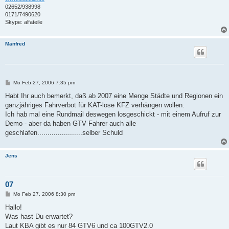
02652/938998
0171/7490620
Skype: alfateile
Manfred
B
Mo Feb 27, 2006 7:35 pm
e
i
Habt Ihr auch bemerkt, daß ab 2007 eine Menge Städte und Regionen ein
t
ganzjähriges Fahrverbot für KAT-lose KFZ verhängen wollen.
r
a
Ich hab mal eine Rundmail deswegen losgeschickt - mit einem Aufruf zur
g
Demo - aber da haben GTV Fahrer auch alle
geschlafen......................selber Schuld
Jens
07
B
Mo Feb 27, 2006 8:30 pm
e
i
Hallo!
t
Was hast Du erwartet?
r
a
Laut KBA gibt es nur 84 GTV6 und ca 100GTV2.0