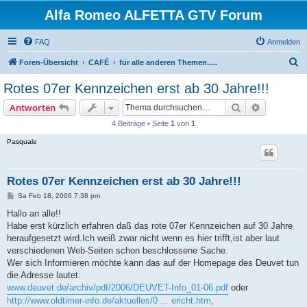
Alfa Romeo ALFETTA GTV Forum
FAQ
Anmelden
S
Foren-Übersicht
CAFÉ
für alle anderen Themen.....
u
Rotes 07er Kennzeichen erst ab 30 Jahre!!!
c
Suche
Erweiterte
Antworten
h
4 Beiträge • Seite
1
von
1
e
Pasquale
Rotes 07er Kennzeichen erst ab 30 Jahre!!!
B
Sa Feb 18, 2006 7:38 pm
e
i
Hallo an alle!!
t
Habe erst kürzlich erfahren daß das rote 07er Kennzeichen auf 30 Jahre
r
a
heraufgesetzt wird.Ich weiß zwar nicht wenn es hier trifft,ist aber laut
g
verschiedenen Web-Seiten schon beschlossene Sache.
Wer sich Informieren möchte kann das auf der Homepage des Deuvet tun
die Adresse lautet:
www.deuvet.de/archiv/pdf/2006/DEUVET-Info_01-06.pdf
oder
http://www.oldtimer-info.de/aktuelles/0 ... ericht.htm
,