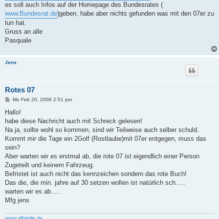
es soll auch Infos auf der Homepage des Bundesrates (
www.Bundesrat.de
)geben, habe aber nichts gefunden was mit den 07er zu
tun hat.
Gruss an alle
Pasquale
Jens
Rotes 07
B
Mo Feb 20, 2006 2:51 pm
e
i
Hallo!
t
habe diese Nachricht auch mit Schreck gelesen!
r
a
Na ja, sollte wohl so kommen, sind wir Teilweise auch selber schuld.
g
Kommt mir die Tage ein 2Golf (Rostlaube)mit 07er entgegen, muss das
sein?
Aber warten wir es erstmal ab, die rote 07 ist eigendlich einer Person
Zugeteilt und keinem Fahrzeug.
Befristet ist auch nicht das kennzeichen sondern das rote Buch!
Das die, die min. jahre auf 30 setzen wollen ist natürlich sch.....
warten wir es ab.....
Mfg jens
www.alfateile.de