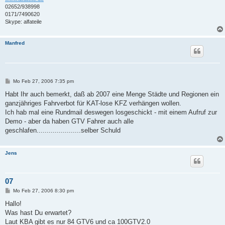
02652/938998
0171/7490620
Skype: alfateile
Manfred
B
Mo Feb 27, 2006 7:35 pm
e
i
Habt Ihr auch bemerkt, daß ab 2007 eine Menge Städte und Regionen ein
t
ganzjähriges Fahrverbot für KAT-lose KFZ verhängen wollen.
r
a
Ich hab mal eine Rundmail deswegen losgeschickt - mit einem Aufruf zur
g
Demo - aber da haben GTV Fahrer auch alle
geschlafen......................selber Schuld
Jens
07
B
Mo Feb 27, 2006 8:30 pm
e
i
Hallo!
t
Was hast Du erwartet?
r
a
Laut KBA gibt es nur 84 GTV6 und ca 100GTV2.0