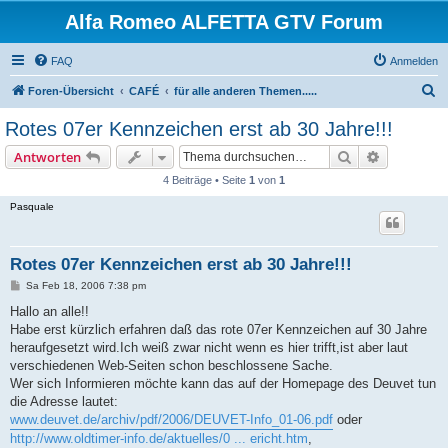
Alfa Romeo ALFETTA GTV Forum
FAQ
Anmelden
S
Foren-Übersicht
CAFÉ
für alle anderen Themen.....
u
Rotes 07er Kennzeichen erst ab 30 Jahre!!!
c
Suche
Erweiterte
Antworten
h
4 Beiträge • Seite
1
von
1
e
Pasquale
Rotes 07er Kennzeichen erst ab 30 Jahre!!!
B
Sa Feb 18, 2006 7:38 pm
e
i
Hallo an alle!!
t
Habe erst kürzlich erfahren daß das rote 07er Kennzeichen auf 30 Jahre
r
a
heraufgesetzt wird.Ich weiß zwar nicht wenn es hier trifft,ist aber laut
g
verschiedenen Web-Seiten schon beschlossene Sache.
Wer sich Informieren möchte kann das auf der Homepage des Deuvet tun
die Adresse lautet:
www.deuvet.de/archiv/pdf/2006/DEUVET-Info_01-06.pdf
oder
http://www.oldtimer-info.de/aktuelles/0 ... ericht.htm
,