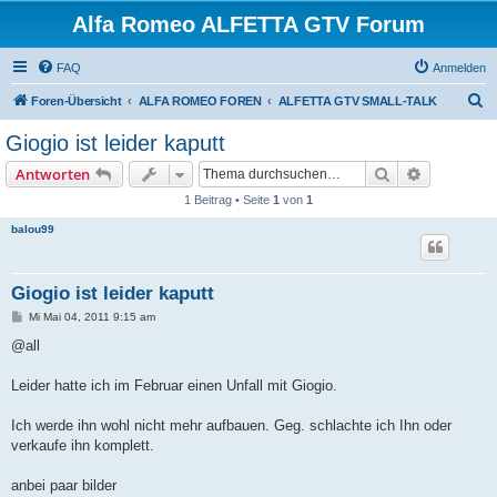
Alfa Romeo ALFETTA GTV Forum
FAQ
Anmelden
S
Foren-Übersicht
ALFA ROMEO FOREN
ALFETTA GTV SMALL-TALK
u
Giogio ist leider kaputt
c
Suche
Erweiterte
Antworten
h
1 Beitrag • Seite
1
von
1
e
balou99
Giogio ist leider kaputt
B
Mi Mai 04, 2011 9:15 am
e
i
@all
t
r
a
Leider hatte ich im Februar einen Unfall mit Giogio.
g
Ich werde ihn wohl nicht mehr aufbauen. Geg. schlachte ich Ihn oder
verkaufe ihn komplett.
anbei paar bilder