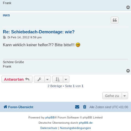
Frank
INXS
Re: Schiebedach-Demontage: wie?
B
Di Feb 14, 2012 9:59 pm
e
i
Kann wirklich keiner helfen?!? Bitte bitte!!!
t
r
a
g
Schöne Grüße
Frank
Antworten
2 Beiträge • Seite
1
von
1
Gehe zu
Foren-Übersicht
Alle Zeiten sind
UTC+01:00
Powered by
phpBB
® Forum Software © phpBB Limited
Deutsche Übersetzung durch
phpBB.de
Datenschutz
|
Nutzungsbedingungen