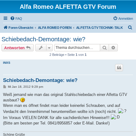
Alfa Romeo ALFETTA GTV Forum
FAQ
Anmelden
S
Foren-Übersicht
ALFA ROMEO FOREN
ALFETTA GTV TECHNIK-TALK
u
Schiebedach-Demontage: wie?
c
Suche
Erweiterte
Antworten
h
2 Beiträge • Seite
1
von
1
e
INXS
Schiebedach-Demontage: wie?
B
Mi Jan 18, 2012 9:29 pm
e
i
Weiß jemand wie man das original Stahlschiebedach einer Alfetta GTV
t
ausbaut?
r
a
Wenn man es öffnet findet man leider keinerlei Schrauben, und auf
g
Verdacht den Innenhimmel herunterreißen wollte ich (noch) nicht.
Im Voraus VIELEN DANK für alle sachdienlichen Hinweise!!!
(Bitte am besten per Tel. 0841/8956857 oder E-Mail. Danke!)
Schöne Grüße