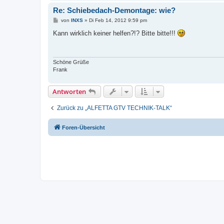
Re: Schiebedach-Demontage: wie?
B
von
INXS
»
Di Feb 14, 2012 9:59 pm
e
i
Kann wirklich keiner helfen?!? Bitte bitte!!!
t
r
a
g
Schöne Grüße
Frank
Antworten
Zurück zu „ALFETTA GTV TECHNIK-TALK“
Foren-Übersicht