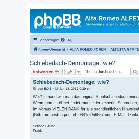
Alfa Romeo ALFE
Das Forum speziell für alle ALFE
Schnellzugriff
FAQ
Foren-Übersicht
ALFA ROMEO FOREN
ALFETTA GTV T
Schiebedach-Demontage: wie?
Antworten
Schiebedach-Demontage: wie?
B
von
INXS
»
Mi Jan 18, 2012 9:29 pm
e
i
Weiß jemand wie man das original Stahlschiebedach einer
t
Wenn man es öffnet findet man leider keinerlei Schrauben,
r
a
Im Voraus VIELEN DANK für alle sachdienlichen Hinweise
g
(Bitte am besten per Tel. 0841/8956857 oder E-Mail. Danke
Schöne Grüße
Frank