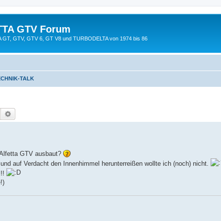
TTA GTV Forum
TTA GT, GTV, GTV 6, GT V8 und TURBODELTA von 1974 bis 86
ECHNIK-TALK
Suche
Erweiterte Suche
 Alfetta GTV ausbaut?
 und auf Verdacht den Innenhimmel herunterreißen wollte ich (noch) nicht.
!!!
!)