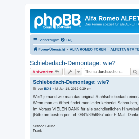
Alfa Romeo ALFE
Das Forum speziell für alle ALFE
Schnellzugriff
FAQ
Foren-Übersicht
ALFA ROMEO FOREN
ALFETTA GTV T
Schiebedach-Demontage: wie?
Antworten
Schiebedach-Demontage: wie?
B
von
INXS
»
Mi Jan 18, 2012 9:29 pm
e
i
Weiß jemand wie man das original Stahlschiebedach einer
t
Wenn man es öffnet findet man leider keinerlei Schrauben,
r
a
Im Voraus VIELEN DANK für alle sachdienlichen Hinweise
g
(Bitte am besten per Tel. 0841/8956857 oder E-Mail. Danke
Schöne Grüße
Frank