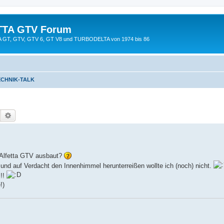
TTA GTV Forum
TTA GT, GTV, GTV 6, GT V8 und TURBODELTA von 1974 bis 86
ECHNIK-TALK
Suche
Erweiterte Suche
 Alfetta GTV ausbaut?
 und auf Verdacht den Innenhimmel herunterreißen wollte ich (noch) nicht.
!!!
!)