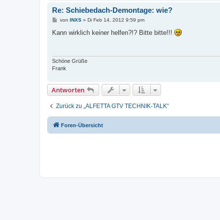
Re: Schiebedach-Demontage: wie?
B
von
INXS
»
Di Feb 14, 2012 9:59 pm
e
i
Kann wirklich keiner helfen?!? Bitte bitte!!!
t
r
a
g
Schöne Grüße
Frank
Antworten
Zurück zu „ALFETTA GTV TECHNIK-TALK“
Foren-Übersicht