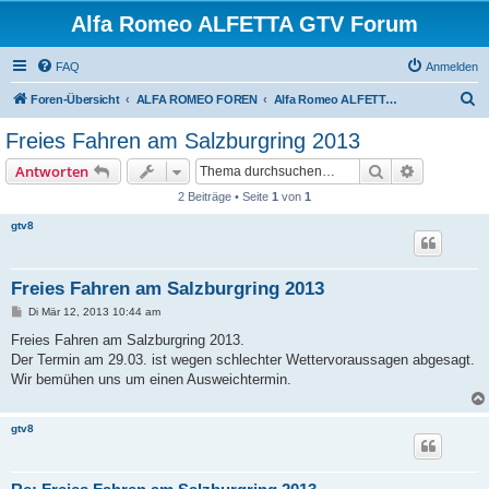
Alfa Romeo ALFETTA GTV Forum
FAQ
Anmelden
S
Foren-Übersicht
ALFA ROMEO FOREN
Alfa Romeo ALFETTA GT CLUB
u
Freies Fahren am Salzburgring 2013
c
Suche
Erweiterte
Antworten
h
2 Beiträge • Seite
1
von
1
e
gtv8
Freies Fahren am Salzburgring 2013
B
Di Mär 12, 2013 10:44 am
e
i
Freies Fahren am Salzburgring 2013.
t
Der Termin am 29.03. ist wegen schlechter Wettervoraussagen abgesagt.
r
a
Wir bemühen uns um einen Ausweichtermin.
g
gtv8