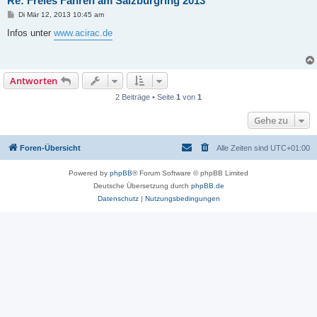
Re: Freies Fahren am Salzburgring 2013
B
Di Mär 12, 2013 10:45 am
e
i
Infos unter
www.acirac.de
t
r
a
g
Antworten
2 Beiträge • Seite
1
von
1
Gehe zu
Foren-Übersicht
Alle Zeiten sind
UTC+01:00
Powered by
phpBB
® Forum Software © phpBB Limited
Deutsche Übersetzung durch
phpBB.de
Datenschutz
|
Nutzungsbedingungen