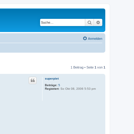
Suche
Erweiterte Suche
Anmelden
1 Beitrag • Seite
1
von
1
superpiet
Beiträge:
5
Registriert:
So Okt 08, 2006 5:53 pm