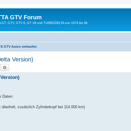
TTA GTV Forum
TTA GT, GTV, GTV 6, GT V8 und TURBODELTA von 1974 bis 86
A GTV Autos verkaufen
elta Version)
Suche
Erweiterte Suche
 Version)
e Daten:
überholt, zusätzlich Zylinderkopf bei 114.000 km)