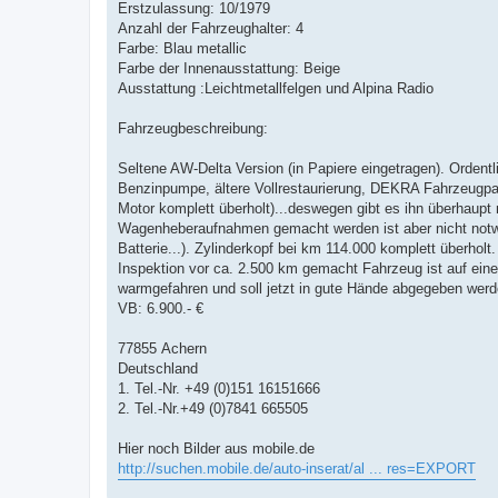
Erstzulassung: 10/1979
Anzahl der Fahrzeughalter: 4
Farbe: Blau metallic
Farbe der Innenausstattung: Beige
Ausstattung :Leichtmetallfelgen und Alpina Radio
Fahrzeugbeschreibung:
Seltene AW-Delta Version (in Papiere eingetragen). Ordentl
Benzinpumpe, ältere Vollrestaurierung, DEKRA Fahrzeugpa
Motor komplett überholt)...deswegen gibt es ihn überhaupt 
Wagenheberaufnahmen gemacht werden ist aber nicht notwend
Batterie...). Zylinderkopf bei km 114.000 komplett überhol
Inspektion vor ca. 2.500 km gemacht Fahrzeug ist auf e
warmgefahren und soll jetzt in gute Hände abgegeben werd
VB: 6.900.- €
77855 Achern
Deutschland
1. Tel.-Nr. +49 (0)151 16151666
2. Tel.-Nr.+49 (0)7841 665505
Hier noch Bilder aus mobile.de
http://suchen.mobile.de/auto-inserat/al ... res=EXPORT