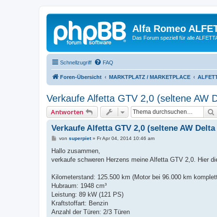
Alfa Romeo ALFE
Das Forum speziell für alle ALFE
Schnellzugriff
FAQ
Foren-Übersicht
MARKTPLATZ / MARKETPLACE
ALFETT
Verkaufe Alfetta GTV 2,0 (seltene AW D
Antworten
Verkaufe Alfetta GTV 2,0 (seltene AW Delta
B
von
superpiet
»
Fr Apr 04, 2014 10:46 am
e
i
Hallo zusammen,
t
verkaufe schweren Herzens meine Alfetta GTV 2,0. Hier di
r
a
g
Kilometerstand: 125.500 km (Motor bei 96.000 km komplett 
Hubraum: 1948 cm³
Leistung: 89 kW (121 PS)
Kraftstoffart: Benzin
Anzahl der Türen: 2/3 Türen