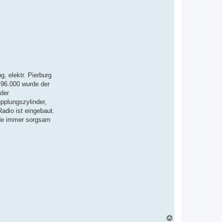
, elektr. Pierburg
 96.000 wurde der
 der
pplungszylinder,
adio ist eingebaut.
rde immer sorgsam
N