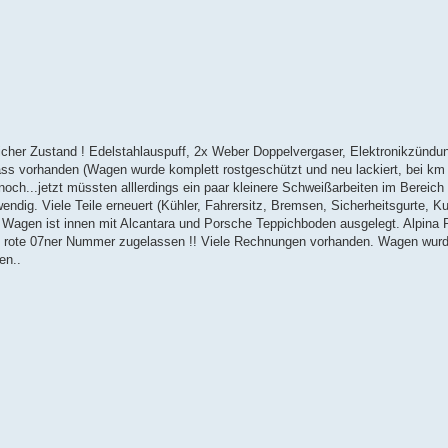
icher Zustand ! Edelstahlauspuff, 2x Weber Doppelvergaser, Elektronikzündung
ss vorhanden (Wagen wurde komplett rostgeschützt und neu lackiert, bei km
noch...jetzt müssten alllerdings ein paar kleinere Schweißarbeiten im Bereich
ig. Viele Teile erneuert (Kühler, Fahrersitz, Bremsen, Sicherheitsgurte, Ku
t. Wagen ist innen mit Alcantara und Porsche Teppichboden ausgelegt. Alpina R
ine rote 07ner Nummer zugelassen !! Viele Rechnungen vorhanden. Wagen wu
en..