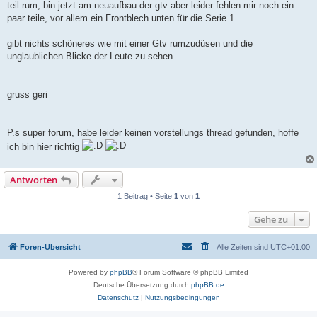
teil rum, bin jetzt am neuaufbau der gtv aber leider fehlen mir noch ein
paar teile, vor allem ein Frontblech unten für die Serie 1.
gibt nichts schöneres wie mit einer Gtv rumzudüsen und die
unglaublichen Blicke der Leute zu sehen.
gruss geri
P.s super forum, habe leider keinen vorstellungs thread gefunden, hoffe
ich bin hier richtig
Antworten
1 Beitrag • Seite
1
von
1
Gehe zu
Foren-Übersicht
Alle Zeiten sind
UTC+01:00
Powered by
phpBB
® Forum Software © phpBB Limited
Deutsche Übersetzung durch
phpBB.de
Datenschutz
|
Nutzungsbedingungen