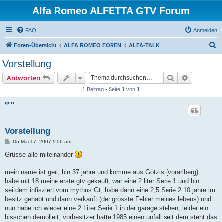
Alfa Romeo ALFETTA GTV Forum
FAQ
Anmelden
S
Foren-Übersicht
ALFA ROMEO FOREN
ALFA-TALK
u
Vorstellung
c
Suche
Erweiterte
Antworten
h
1 Beitrag • Seite
1
von
1
e
geri
Vorstellung
B
Do Mai 17, 2007 9:06 am
e
i
Grüsse alle miteinander
t
r
a
mein name ist geri, bin 37 jahre und komme aus Götzis (vorarlberg)
g
habe mit 18 meine erste gtv gekauft, war eine 2 liter Serie 1 und bin
seitdem infisziert vom mythus Gt, habe dann eine 2,5 Serie 2 10 jahre im
besitz gehabt und dann verkauft (der grösste Fehler meines lebens) und
nun habe ich wieder eine 2 Liter Serie 1 in der garage stehen, leider ein
bisschen demoliert, vorbesitzer hatte 1985 einen unfall seit dem steht das